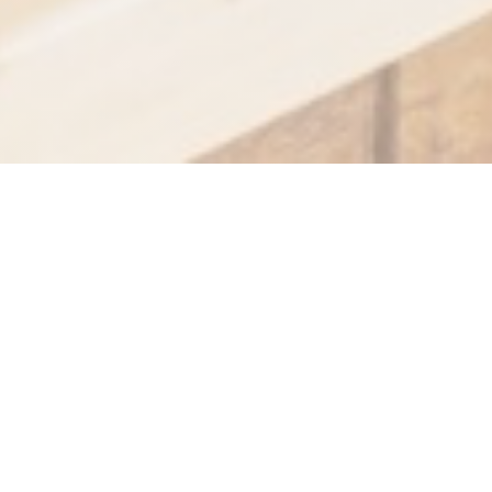
La plume blanche
Le restaurant La Plume blanche vous accueille en
plein cœur du
centre historique de Tours : Place Plumereau.
A moins de 10 minutes à pied de la cathédrale et du