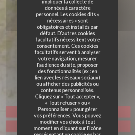
impliquer la collecte de
données à caractère
personnel. Les cookies dits «
nécessaires » sont
obligatoires et installés par
défaut. D'autres cookies
facultatifs nécessitent votre
consentement. Ces cookies
facultatifs servent à analyser
votre navigation, mesurer
l'audience du site, proposer
des fonctionnalités (ex : en
lien avec les réseaux sociaux)
LA PLUME BLANCHE
ou afficher des publicités ou
contenus personnalisés.
Cliquez sur « Tout accepter »,
« Tout refuser » ou «
Personnaliser » pour gérer
RÉSERVER
vos préférences. Vous pouvez
modifier vos choix à tout
VENTE À EMPORTER
moment en cliquant sur l'icône
représentant un cookie en bas