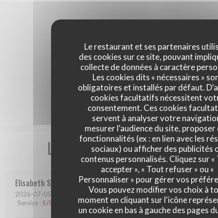
Le restaurant et ses partenaires utili
des cookies sur ce site, pouvant impliq
collecte de données à caractère perso
Les cookies dits « nécessaires » so
obligatoires et installés par défaut. D'
cookies facultatifs nécessitent vot
consentement. Ces cookies facultat
servent à analyser votre navigatio
mesurer l'audience du site, proposer
fonctionnalités (ex : en lien avec les r
Les avis de nos clients
sociaux) ou afficher des publicités 
contenus personnalisés. Cliquez sur «
accepter », « Tout refuser » ou «
Personnaliser » pour gérer vos préfér
Elisabeth
S
Vous pouvez modifier vos choix à t
2026-07-05
- 19:00 - Couverts 2
moment en cliquant sur l'icône représ
Service
:
5
/5
Ambiance
:
5
/5
Cuisine
:
5
/5
Qualité / Prix
:
5
/5
un cookie en bas à gauche des pages du