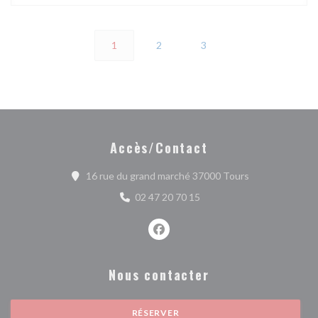
1
2
3
Accès/Contact
((ouvre une nou
16 rue du grand marché 37000 Tours
02 47 20 70 15
Facebook ((ouvre une nouvelle fe
Nous contacter
RÉSERVER