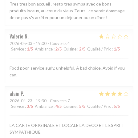
Tres tres bon accueil , resto tres sympa avec de bons
produits locaux, au cœur du vieux Tours...ce serait dommage
de ne pas s'y arrêter pour un déjeuner ou un dîner !
Valerie
N
2026-05-03
- 19:00 - Couverts 4
Service
:
1
/5
Ambiance
:
2
/5
Cuisine
:
2
/5
Qualité / Prix
:
1
/5
Food poor, service surly, unhelpful. A bad choice. Avoid if you
can.
alain
P
2026-04-23
- 19:30 - Couverts 7
Service
:
3
/5
Ambiance
:
4
/5
Cuisine
:
5
/5
Qualité / Prix
:
5
/5
LA CARTE ORIGINALE ET LOCALE LA DECO ET L ESPRIT
SYMPATHIQUE