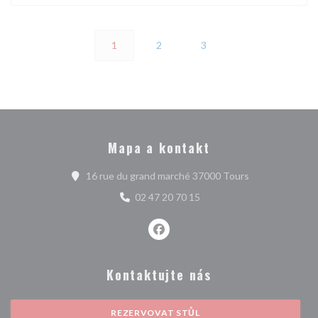
1
2
3
Mapa a kontakt
((otevře se v n
16 rue du grand marché 37000 Tours
02 47 20 70 15
Facebook ((otevře se v novém ok
Kontaktujte nás
REZERVOVAT STŮL