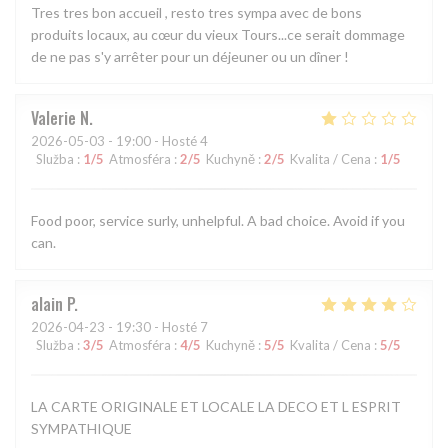
Tres tres bon accueil , resto tres sympa avec de bons
produits locaux, au cœur du vieux Tours...ce serait dommage
de ne pas s'y arrêter pour un déjeuner ou un dîner !
Valerie
N
2026-05-03
- 19:00 - Hosté 4
Služba
:
1
/5
Atmosféra
:
2
/5
Kuchyně
:
2
/5
Kvalita / Cena
:
1
/5
Food poor, service surly, unhelpful. A bad choice. Avoid if you
can.
alain
P
2026-04-23
- 19:30 - Hosté 7
Služba
:
3
/5
Atmosféra
:
4
/5
Kuchyně
:
5
/5
Kvalita / Cena
:
5
/5
LA CARTE ORIGINALE ET LOCALE LA DECO ET L ESPRIT
SYMPATHIQUE