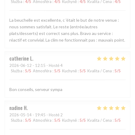
Služba
:
4
/5
Atmosféra
:
4
/5
Kuchyně
:
4
/5
Kvalita / Cena
:
4
/5
La beuchelle est excellente, c 'était le but de notre venue :
nous sommes satisfait. Le reste (entrée/autres
plats/desserts) est correct sans plus. Bravo au service :
réactif et convivial. La clim ne fonctionnait pas : mauvais point.
catherine
L
2026-06-12
- 12:15 - Hosté 4
Služba
:
5
/5
Atmosféra
:
5
/5
Kuchyně
:
5
/5
Kvalita / Cena
:
5
/5
Bon conseils, serveur sympa
nadine
H
2026-05-14
- 19:45 - Hosté 2
Služba
:
5
/5
Atmosféra
:
5
/5
Kuchyně
:
5
/5
Kvalita / Cena
:
5
/5