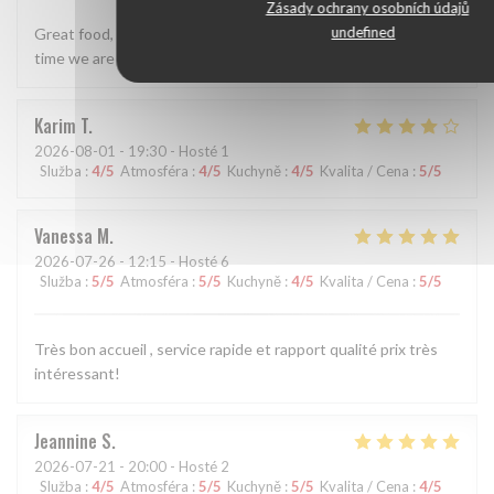
Zásady ochrany osobních údajů
undefined
Great food, really lovely staff. Perfect for us - we visit every
time we are in Tours now.
Karim
T
2026-08-01
- 19:30 - Hosté 1
Služba
:
4
/5
Atmosféra
:
4
/5
Kuchyně
:
4
/5
Kvalita / Cena
:
5
/5
Vanessa
M
2026-07-26
- 12:15 - Hosté 6
Služba
:
5
/5
Atmosféra
:
5
/5
Kuchyně
:
4
/5
Kvalita / Cena
:
5
/5
Très bon accueil , service rapide et rapport qualité prix très
intéressant!
Jeannine
S
2026-07-21
- 20:00 - Hosté 2
Služba
:
4
/5
Atmosféra
:
5
/5
Kuchyně
:
5
/5
Kvalita / Cena
:
4
/5