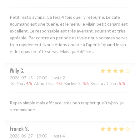
Petit resto sympa. Ça fera 4 fois que j'y retourne. Le café
gourmand est une tuerie, et le menu le vilain petit canard est
excellent. Le responsable est très avenant, souriant et très
agréable. Par contre en période estivale nous sommes servis
trop rapidement. Nous étions encore à l'apéritif quand le vin
et le repas ont été servis. Mais quel délice...
Willy
C
2026-07-15
- 20:00 - Hosté 2
Služba
:
4
/5
Atmosféra
:
4
/5
Kuchyně
:
4
/5
Kvalita / Cena
:
5
/5
Repas simple mais efficace, très bon rapport qualité/prix, je
recommande
Franck
S
2026-06-27
- 19:00 - Hosté 4