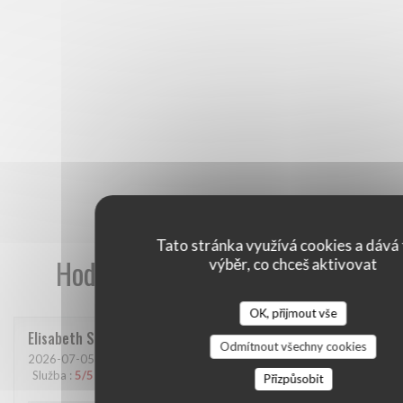
Tato stránka využívá cookies a dává 
Hodnocení našich zákazníků
výběr, co chceš aktivovat
OK, přijmout vše
Elisabeth
S
Odmítnout všechny cookies
2026-07-05
- 19:00 - Hosté 2
Služba
:
5
/5
Atmosféra
:
5
/5
Kuchyně
:
5
/5
Kvalita / Cena
:
5
/5
Přizpůsobit