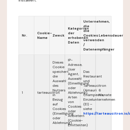
installiert.
Unternehmen,
die
Kategorien
die
Cookie-
der
Nr.
Zweck
Cookies
Lebensdauer
Name
erhobenen
verwenden
Daten
/
Datenempfänger
IP-
Dieses
Adresse,
Cookie
User
speichert
Das
Agent,
die
Restaurant
Auswahl
Auswahl
und
(Einwilligung
des
Tarteaucitron
oder
Nutzers
(Amauri
6
1
tarteaucitron
Ablehnung),
in
Champeaux,
Monate
Arten
Bezug
Einzelunternehmen
von
auf
(EI) –
Cookies
Cookies
siehe
oder
(Einwilligung
https://tarteaucitron.io/
Anbietern
oder
(Cookie-
Ablehnung).
Emittenten)