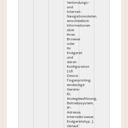
Verbindungs-
und
Internet-
Navigationsdaten,
einschließlich
Informationen
über
Ihren
Browser
oder
Ihr
Endgerät
und
deren
Konfiguration
(z.B.
Device
Fingerprinting,
eindeutige
Geräte-
ID,
Anzeigeauflösung,
Betriebssystem,
IP-
Adresse,
Internetbrowser,
Endgerätetyp...),
Verlauf