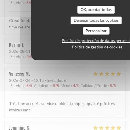
Servicio
:
5
/5
Ambiente
:
5
/5
Menú
:
5
/5
Calidad / Precio
:
5
/5
OK, aceptar todas
Great food, really lovely staff. Perfect for us - we visit every
Denegar todas las cookies
time we are in Tours now.
Personalizar
Política de protección de datos persona
Karim
T
Política de gestión de cookies
2026-08-01
- 19:30 - Invitados 1
Servicio
:
4
/5
Ambiente
:
4
/5
Menú
:
4
/5
Calidad / Precio
:
5
/5
Vanessa
M
2026-07-26
- 12:15 - Invitados 6
Servicio
:
5
/5
Ambiente
:
5
/5
Menú
:
4
/5
Calidad / Precio
:
5
/5
Très bon accueil , service rapide et rapport qualité prix très
intéressant!
Jeannine
S