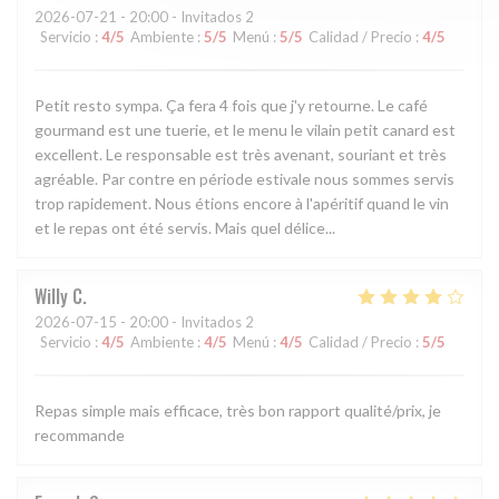
2026-07-21
- 20:00 - Invitados 2
Servicio
:
4
/5
Ambiente
:
5
/5
Menú
:
5
/5
Calidad / Precio
:
4
/5
Petit resto sympa. Ça fera 4 fois que j'y retourne. Le café
gourmand est une tuerie, et le menu le vilain petit canard est
excellent. Le responsable est très avenant, souriant et très
agréable. Par contre en période estivale nous sommes servis
trop rapidement. Nous étions encore à l'apéritif quand le vin
et le repas ont été servis. Mais quel délice...
Willy
C
2026-07-15
- 20:00 - Invitados 2
Servicio
:
4
/5
Ambiente
:
4
/5
Menú
:
4
/5
Calidad / Precio
:
5
/5
Repas simple mais efficace, très bon rapport qualité/prix, je
recommande