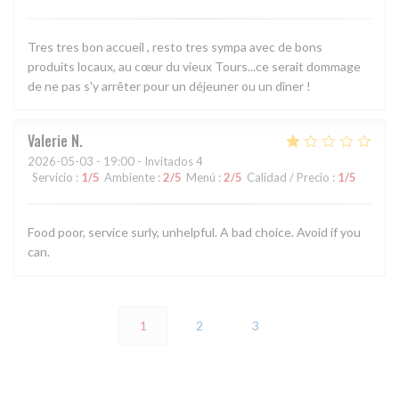
Tres tres bon accueil , resto tres sympa avec de bons
produits locaux, au cœur du vieux Tours...ce serait dommage
de ne pas s'y arrêter pour un déjeuner ou un dîner !
Valerie
N
2026-05-03
- 19:00 - Invitados 4
Servicio
:
1
/5
Ambiente
:
2
/5
Menú
:
2
/5
Calidad / Precio
:
1
/5
Food poor, service surly, unhelpful. A bad choice. Avoid if you
can.
1
2
3