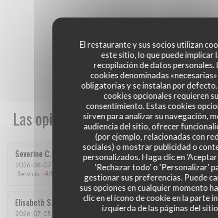
El restaurante y sus socios utilizan co
este sitio, lo que puede implicar 
recopilación de datos personales. 
cookies denominadas «necesarias»
obligatorias y se instalan por defecto
cookies opcionales requieren s
consentimiento. Estas cookies opcio
Las opiniones de nuestros clientes
sirven para analizar su navegación, me
audiencia del sitio, ofrecer funcional
(por ejemplo, relacionadas con re
sociales) o mostrar publicidad o cont
Severine
C
personalizados. Haga clic en 'Aceptar 
2026-08-07
- 12:15 - Invitados 6
'Rechazar todo' o 'Personalizar' p
Servicio
:
4
/5
Ambiente
:
3
/5
Menú
:
3
/5
Calidad / Precio
:
3
/5
gestionar sus preferencias. Puede c
sus opciones en cualquier momento h
clic en el icono de cookie en la parte i
Elisabeth
S
izquierda de las páginas del sitio
2026-07-05
- 19:00 - Invitados 2