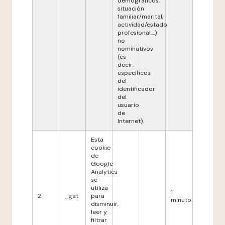
demográficos,
situación
familiar/marital,
actividad/estado
profesional,...)
no
nominativos
(es
decir,
específicos
del
identificador
del
usuario
de
Internet).
Esta
cookie
de
Google
Analytics
se
utiliza
1
2
_gat
para
minuto
disminuir,
leer y
filtrar