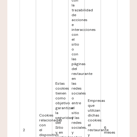
con
la
trazabilidad
de
acciones
e
interacciones
con
el
sitio
o
con
las
páginas
del
restaurante
en
Estas
las
cookies
redes
tienen
sociales
como
o
Empresas
objetivo
entre
que
garantizar
el
utilizan
la
sitio
Cookies
dichas
seguridad
y las
relacionadas
cookies:
del
redes
con
el
Sitio
sociales,
6
2
el
restaurante
y, en
y
meses
dispositivo
y