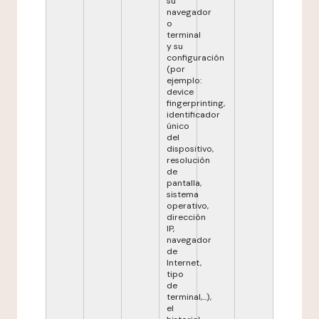
su
navegador
o
terminal
y su
configuración
(por
ejemplo:
device
fingerprinting,
identificador
único
del
dispositivo,
resolución
de
pantalla,
sistema
operativo,
dirección
IP,
navegador
de
Internet,
tipo
de
terminal,...),
el