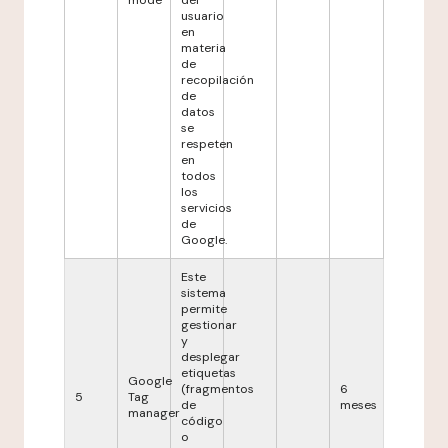
mode
del
usuario
en
materia
de
recopilación
de
datos
se
respeten
en
todos
los
servicios
de
Google.
Este
sistema
permite
gestionar
y
desplegar
etiquetas
Google
(fragmentos
6
5
Tag
de
meses
manager
código
o