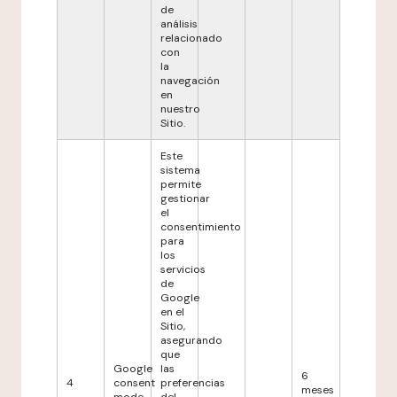
de
análisis
relacionado
con
la
navegación
en
nuestro
Sitio.
Este
sistema
permite
gestionar
el
consentimiento
para
los
servicios
de
Google
en el
Sitio,
asegurando
que
Google
las
6
4
consent
preferencias
meses