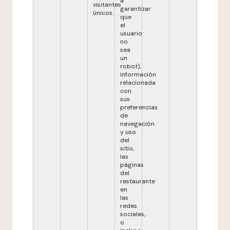
a
visitantes
garantizar
únicos.
que
el
usuario
no
sea
un
robot),
información
relacionada
con
sus
preferencias
de
navegación
y uso
del
sitio,
las
páginas
del
restaurante
en
las
redes
sociales,
o