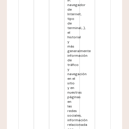
IP,
navegador
de
Internet,
tipo
de
terminal,...),
el
historial
y
más
generalmente
información
de
tráfico
y
navegación
en el
sitio
y en
nuestras
páginas
en
las
redes
sociales,
información
relacionada