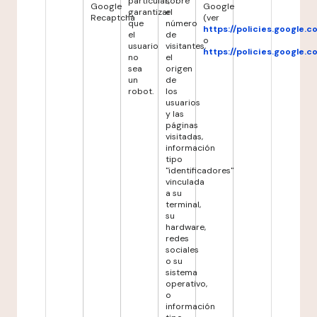
particular,
sobre
Google
Google
garantizar
el
Recaptcha
(ver
que
número
https://policies.google.
el
de
o
usuario
visitantes,
https://policies.google.
no
el
sea
origen
un
de
robot.
los
usuarios
y las
páginas
visitadas,
información
tipo
"identificadores"
vinculada
a su
terminal,
su
hardware,
redes
sociales
o su
sistema
operativo,
o
información