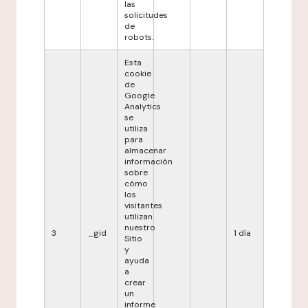
las
solicitudes
de
robots.
Esta
cookie
de
Google
Analytics
se
utiliza
para
almacenar
información
sobre
cómo
los
visitantes
utilizan
nuestro
3
_gid
1 día
Sitio
y
ayuda
a
crear
un
informe