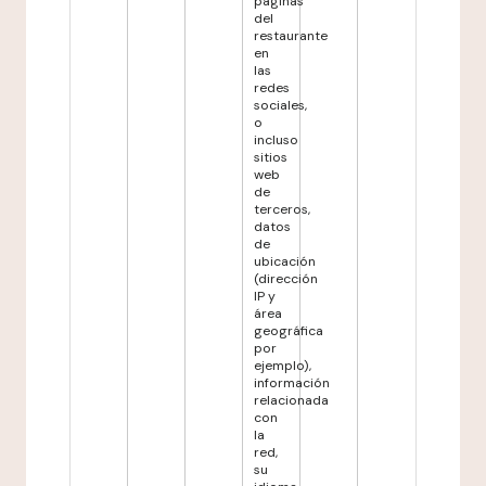
páginas
del
restaurante
en
las
redes
sociales,
o
incluso
sitios
web
de
terceros,
datos
de
ubicación
(dirección
IP y
área
geográfica
por
ejemplo),
información
relacionada
con
la
red,
su