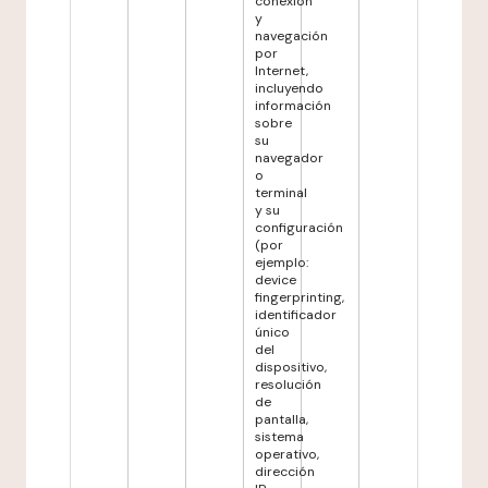
conexión
y
navegación
por
Internet,
incluyendo
información
sobre
su
navegador
o
terminal
y su
configuración
(por
ejemplo:
device
fingerprinting,
identificador
único
del
dispositivo,
resolución
de
pantalla,
sistema
operativo,
dirección