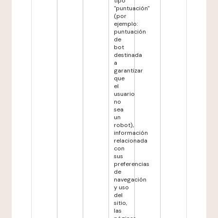
tipo
"puntuación"
(por
ejemplo:
puntuación
de
bot
destinada
a
garantizar
que
el
usuario
no
sea
un
robot),
información
relacionada
con
sus
preferencias
de
navegación
y uso
del
sitio,
las