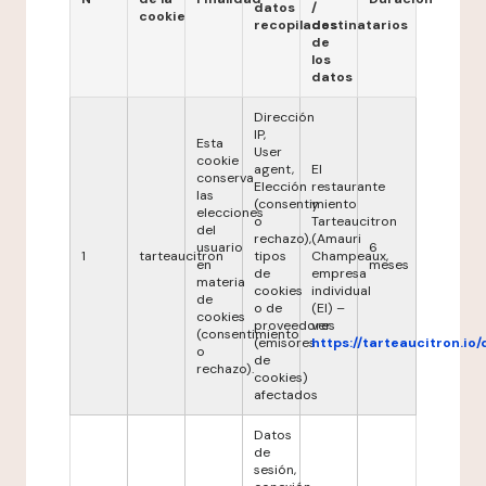
datos
/
cookie
recopilados
destinatarios
de
los
datos
Dirección
IP,
Esta
User
cookie
agent,
El
conserva
Elección
restaurante
las
(consentimiento
y
elecciones
o
Tarteaucitron
del
rechazo),
(Amauri
usuario
6
1
tarteaucitron
tipos
Champeaux,
en
meses
de
empresa
materia
cookies
individual
de
o de
(EI) –
cookies
proveedores
ver
(consentimiento
(emisores
https://tarteaucitron.io/
o
de
rechazo).
cookies)
afectados
Datos
de
sesión,