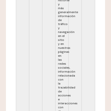
historial
y
más
generalmente
información
de
tráfico
y
navegación
en el
sitio
y en
nuestras
páginas
en
las
redes
sociales,
información
relacionada
con
la
trazabilidad
de
acciones
e
interacciones
con