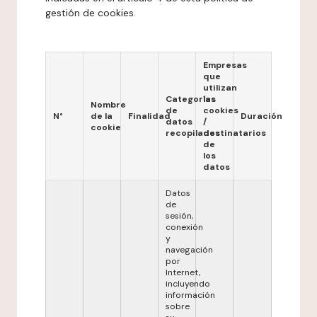
gestión de cookies.
Empresas
que
utilizan
Categorías
las
Nombre
de
cookies
N°
de la
Finalidad
Duración
datos
/
cookie
recopilados
destinatarios
de
los
datos
Datos
de
sesión,
conexión
y
navegación
por
Internet,
incluyendo
información
sobre