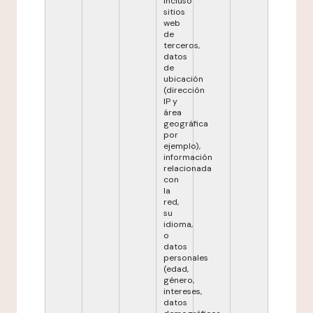
incluso
sitios
web
de
terceros,
datos
de
ubicación
(dirección
IP y
área
geográfica
por
ejemplo),
información
relacionada
con
la
red,
su
idioma,
o
datos
personales
(edad,
género,
intereses,
datos