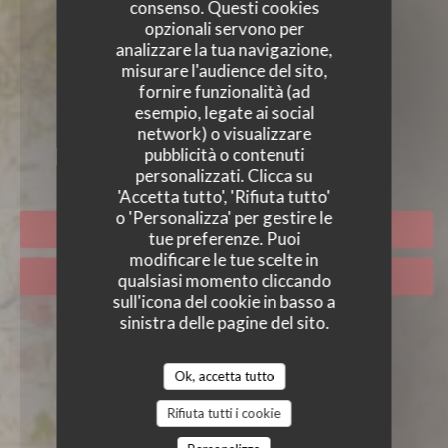
consenso. Questi cookies
opzionali servono per
analizzare la tua navigazione,
misurare l'audience del sito,
fornire funzionalità (ad
esempio, legate ai social
LA PLUME BLANCHE
network) o visualizzare
pubblicità o contenuti
personalizzati. Clicca su
'Accetta tutto', 'Rifiuta tutto'
o 'Personalizza' per gestire le
PRENOTA
tue preferenze. Puoi
modificare le tue scelte in
PORTA VIA
qualsiasi momento cliccando
sull'icona del cookie in basso a
sinistra delle pagine del sito.
Ok, accetta tutto
Rifiuta tutti i cookie