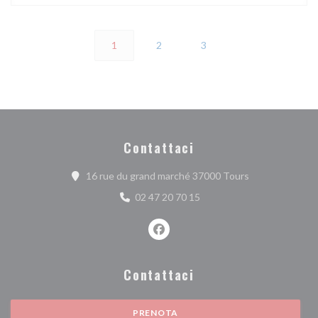
1
2
3
Contattaci
((apre una nuova
16 rue du grand marché 37000 Tours
02 47 20 70 15
Facebook ((apre una nuova finest
Contattaci
PRENOTA