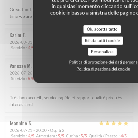
in qualsiasi momento cliccando sull'ic
Great food, really lovely staff. Perfect for us - we visit every
cookie in basso a sinistra delle pagine d
time we are in Tours now.
Ok, accetta tutto
Karim
T
Rifiuta tutti i cookie
2026-08-01
- 19:30 - Ospiti 1
Servizio
:
4
/5
Atmosfera
:
4
/5
Cucina
:
4
/5
Qualità / Prezzo
:
5
/5
Personalizza
Politica di protezione dei dati personal
Vanessa
M
Politica di gestione dei cookie
2026-07-26
- 12:15 - Ospiti 6
Servizio
:
5
/5
Atmosfera
:
5
/5
Cucina
:
4
/5
Qualità / Prezzo
:
5
/5
Très bon accueil , service rapide et rapport qualité prix très
intéressant!
Jeannine
S
2026-07-21
- 20:00 - Ospiti 2
Servizio
:
4
/5
Atmosfera
:
5
/5
Cucina
:
5
/5
Qualità / Prezzo
:
4
/5