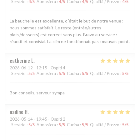
Servizio
:
4
/5
Atmosfera
:
4
/5
Cucina
:
4
/5
Qualità / Prezzo
:
4
/5
La beuchelle est excellente, c 'était le but de notre venue :
nous sommes satisfait. Le reste (entrée/autres
plats/desserts) est correct sans plus. Bravo au service :
réactif et convivial. La clim ne fonctionnait pas : mauvais point.
catherine
L
2026-06-12
- 12:15 - Ospiti 4
Servizio
:
5
/5
Atmosfera
:
5
/5
Cucina
:
5
/5
Qualità / Prezzo
:
5
/5
Bon conseils, serveur sympa
nadine
H
2026-05-14
- 19:45 - Ospiti 2
Servizio
:
5
/5
Atmosfera
:
5
/5
Cucina
:
5
/5
Qualità / Prezzo
:
5
/5