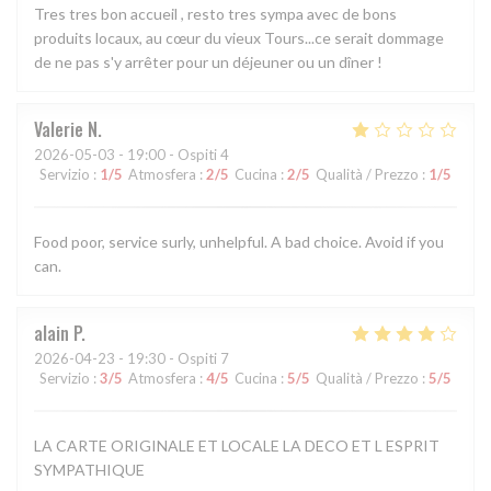
Tres tres bon accueil , resto tres sympa avec de bons
produits locaux, au cœur du vieux Tours...ce serait dommage
de ne pas s'y arrêter pour un déjeuner ou un dîner !
Valerie
N
2026-05-03
- 19:00 - Ospiti 4
Servizio
:
1
/5
Atmosfera
:
2
/5
Cucina
:
2
/5
Qualità / Prezzo
:
1
/5
Food poor, service surly, unhelpful. A bad choice. Avoid if you
can.
alain
P
2026-04-23
- 19:30 - Ospiti 7
Servizio
:
3
/5
Atmosfera
:
4
/5
Cucina
:
5
/5
Qualità / Prezzo
:
5
/5
LA CARTE ORIGINALE ET LOCALE LA DECO ET L ESPRIT
SYMPATHIQUE