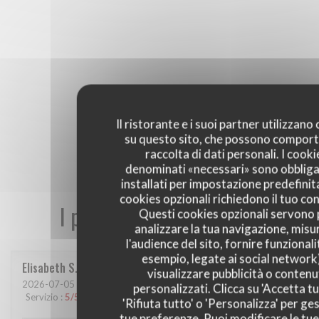
Il ristorante e i suoi partner utilizzano
su questo sito, che possono comport
raccolta di dati personali. I cooki
denominati «necessari» sono obbliga
installati per impostazione predefinita
cookies opzionali richiedono il tuo co
I pareri dei nostri clienti
Questi cookies opzionali servono 
analizzare la tua navigazione, misu
l'audience del sito, fornire funzionali
esempio, legate ai social network
Elisabeth
S
visualizzare pubblicità o contenu
2026-07-05
- 19:00 - Ospiti 2
personalizzati. Clicca su 'Accetta tu
Servizio
:
5
/5
Atmosfera
:
5
/5
Cucina
:
5
/5
Qualità / Prezzo
:
5
/5
'Rifiuta tutto' o 'Personalizza' per ges
tue preferenze. Puoi modificare le tue