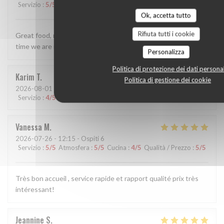
Servizio
:
5
/5
Atmosfera
:
5
/5
Cucina
:
5
/5
Qualità / Prezzo
:
5
/5
Ok, accetta tutto
Rifiuta tutti i cookie
Great food, really lovely staff. Perfect for us - we visit every
time we are in Tours now.
Personalizza
Politica di protezione dei dati personal
Karim
T
Politica di gestione dei cookie
2026-08-01
- 19:30 - Ospiti 1
Servizio
:
4
/5
Atmosfera
:
4
/5
Cucina
:
4
/5
Qualità / Prezzo
:
5
/5
Vanessa
M
2026-07-26
- 12:15 - Ospiti 6
Servizio
:
5
/5
Atmosfera
:
5
/5
Cucina
:
4
/5
Qualità / Prezzo
:
5
/5
Très bon accueil , service rapide et rapport qualité prix très
intéressant!
Jeannine
S