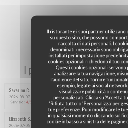
Il ristorante e i suoi partner utilizzano
su questo sito, che possono comport
raccolta di dati personali. I cooki
denominati «necessari» sono obbliga
installati per impostazione predefinita
cookies opzionali richiedono il tuo co
I pareri dei nostri clienti
Questi cookies opzionali servono 
analizzare la tua navigazione, misu
l'audience del sito, fornire funzionali
esempio, legate ai social network
Severine
C
visualizzare pubblicità o contenu
personalizzati. Clicca su 'Accetta tu
2026-08-07
- 12:15 - Ospiti 6
Servizio
:
4
/5
Atmosfera
:
3
/5
Cucina
:
3
/5
Qualità / Prezzo
:
3
/5
'Rifiuta tutto' o 'Personalizza' per ges
tue preferenze. Puoi modificare le tue
in qualsiasi momento cliccando sull'ic
Elisabeth
S
cookie in basso a sinistra delle pagine d
2026-07-05
- 19:00 - Ospiti 2