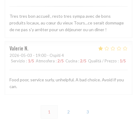
Tres tres bon accueil , resto tres sympa avec de bons
produits locaux, au cœur du vieux Tours...ce serait dommage
de ne pas s'y arrêter pour un déjeuner ou un dîner !
Valerie
N
2026-05-03
- 19:00 - Ospiti 4
Servizio
:
1
/5
Atmosfera
:
2
/5
Cucina
:
2
/5
Qualità / Prezzo
:
1
/5
Food poor, service surly, unhelpful. A bad choice. Avoid if you
can.
1
2
3