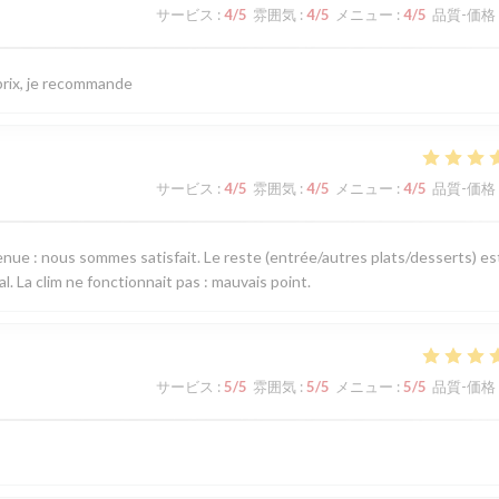
サービス
:
4
/5
雰囲気
:
4
/5
メニュー
:
4
/5
品質-価格
/prix, je recommande
サービス
:
4
/5
雰囲気
:
4
/5
メニュー
:
4
/5
品質-価格
venue : nous sommes satisfait. Le reste (entrée/autres plats/desserts) es
al. La clim ne fonctionnait pas : mauvais point.
サービス
:
5
/5
雰囲気
:
5
/5
メニュー
:
5
/5
品質-価格