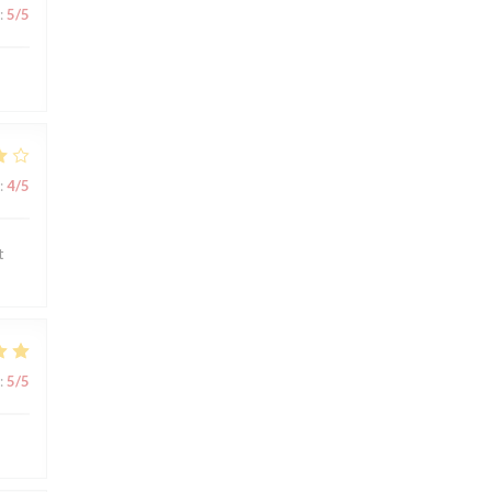
:
5
/5
:
4
/5
t
:
5
/5