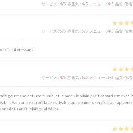
サービス
:
4
/5
雰囲気
:
4
/5
メニュー
:
4
/5
品質-価格
サービス
:
5
/5
雰囲気
:
5
/5
メニュー
:
4
/5
品質-価格
ix très intéressant!
サービス
:
4
/5
雰囲気
:
5
/5
メニュー
:
5
/5
品質-価格
café gourmand est une tuerie, et le menu le vilain petit canard est excell
réable. Par contre en période estivale nous sommes servis trop rapideme
 ont été servis. Mais quel délice...