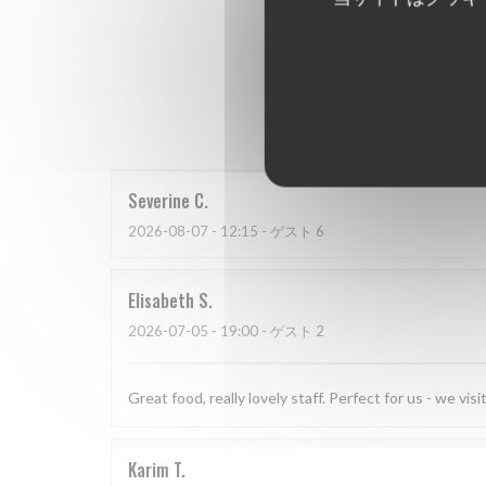
Severine
C
2026-08-07
- 12:15 - ゲスト 6
Elisabeth
S
2026-07-05
- 19:00 - ゲスト 2
Great food, really lovely staff. Perfect for us - we vi
Karim
T