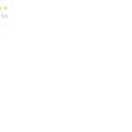
:
5
/5
s'y
:
1
/5