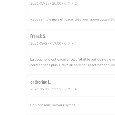
2026-07-15
- 20:00 - ゲスト 2
Repas simple mais efficace, très bon rapport qualité
Franck
S
2026-06-27
- 19:00 - ゲスト 4
La beuchelle est excellente, c 'était le but de notre 
correct sans plus. Bravo au service : réactif et convivi
catherine
L
2026-06-12
- 12:15 - ゲスト 4
Bon conseils, serveur sympa