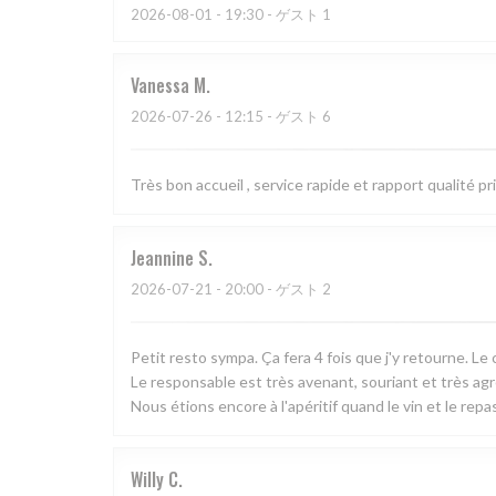
2026-08-01
- 19:30 - ゲスト 1
Vanessa
M
2026-07-26
- 12:15 - ゲスト 6
Très bon accueil , service rapide et rapport qualité pr
Jeannine
S
2026-07-21
- 20:00 - ゲスト 2
Petit resto sympa. Ça fera 4 fois que j'y retourne. Le 
Le responsable est très avenant, souriant et très ag
Nous étions encore à l'apéritif quand le vin et le repas
Willy
C