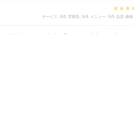
サービス
:
5
/5
雰囲気
:
5
/5
メニュー
:
5
/5
品質-価格
s produits locaux, au cœur du vieux Tours...ce serait dommage de ne pas 
サービス
:
1
/5
雰囲気
:
2
/5
メニュー
:
2
/5
品質-価格
d if you can.
1
2
3