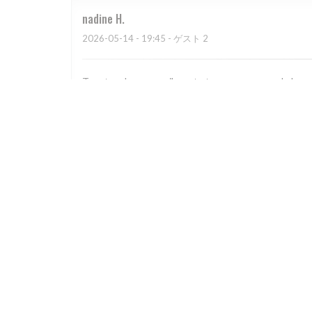
nadine
H
2026-05-14
- 19:45 - ゲスト 2
Tres tres bon accueil , resto tres sympa avec de bon
arrêter pour un déjeuner ou un dîner !
Valerie
N
2026-05-03
- 19:00 - ゲスト 4
Food poor, service surly, unhelpful. A bad choice. Avoi