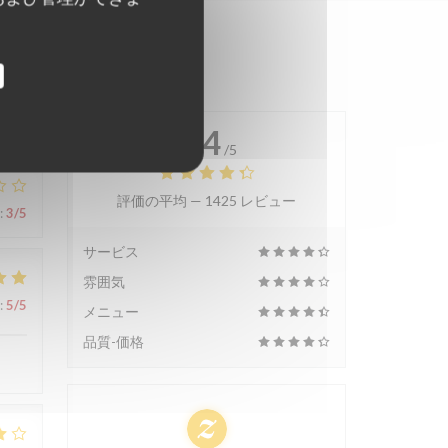
4.4
/5
評価の平均 —
1425 レビュー
:
3
/5
サービス
雰囲気
:
5
/5
メニュー
品質-価格