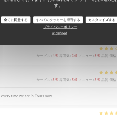
す。
全てに同意する
すべてのクッキーを拒否する
カスタマイズする
顧客の評価
プライバシーポリシー
undefined
サービス
:
4
/5
雰囲気
:
3
/5
メニュー
:
3
/5
品質-価格
サービス
:
5
/5
雰囲気
:
5
/5
メニュー
:
5
/5
品質-価格
sit every time we are in Tours now.