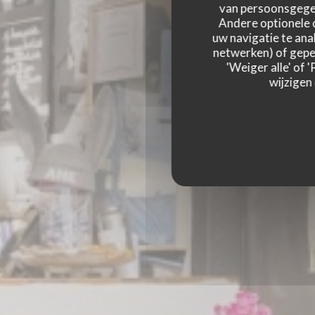
van persoonsgegev
Andere optionele 
uw navigatie te anal
netwerken) of geper
LA PLUME BLANCH
'Weiger alle' of
wijzigen