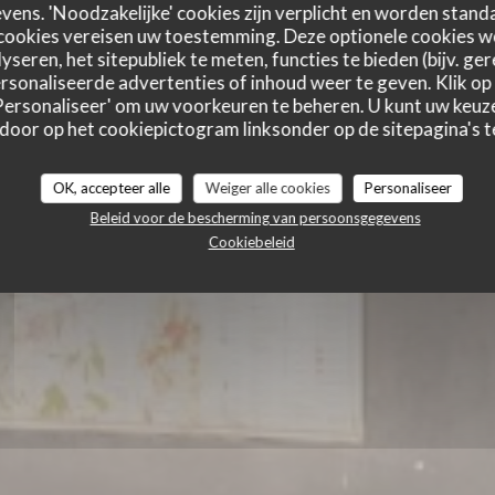
ens. 'Noodzakelijke' cookies zijn verplicht en worden standa
cookies vereisen uw toestemming. Deze optionele cookies 
yseren, het sitepubliek te meten, functies te bieden (bijv. ge
sonaliseerde advertenties of inhoud weer te geven. Klik op '
E
 'Personaliseer' om uw voorkeuren te beheren. U kunt uw keu
 door op het cookiepictogram linksonder op de sitepagina's te
OK, accepteer alle
Weiger alle cookies
Personaliseer
Beleid voor de bescherming van persoonsgegevens
RESERVEER EEN TAFEL
AFHAAL
Cookiebeleid