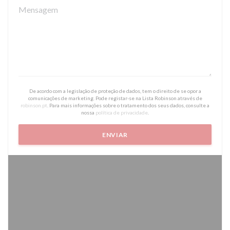
De acordo com a legislação de proteção de dados, tem o direito de se opor a
comunicações de marketing. Pode registar-se na Lista Robinson através de
robinson.pt
. Para mais informações sobre o tratamento dos seus dados, consulte a
nossa
política de privacidade
.