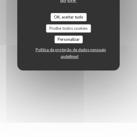
do site.
OK, aceitar tudo
Proíbe todos cookies
Personalizar
Política de proteção de dados pessoais
undefined