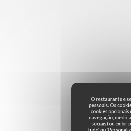
O restaurante e se
pessoais. Os cooki
cookies opcionais
navegação, medir a 
sociais) ou exibir
tudo' ou 'Personali