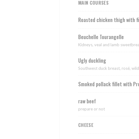
MAIN COURSES
Roasted chicken thigh with f
Beuchelle Tourangelle
Kidneys, veal and lamb sweetbrea
Ugly duckling
Southwest duck breast, rosé, wi
Smoked pollack fillet with P
raw beef
prepare or not
CHEESE