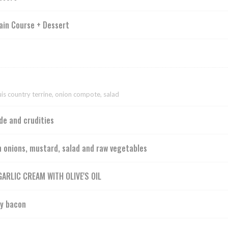
ain Course + Dessert
ouis country terrine, onion compote, salad
de and crudities
h onions, mustard, salad and raw vegetables
ARLIC CREAM WITH OLIVE'S OIL
ty bacon