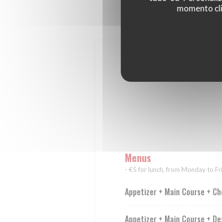
momento cli
Menus
- €5 for lunch, from Monday to Fr
Appetizer + Main Course + Ch
Appetizer + Main Course + De