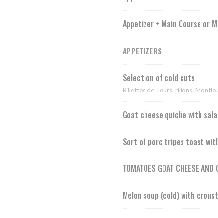
Appetizer + Main Course or M
APPETIZERS
Selection of cold cuts
Rillettes de Tours, rillons, Montl
Goat cheese quiche with sala
Sort of porc tripes toast wit
TOMATOES GOAT CHEESE AND G
Melon soup (cold) with crous