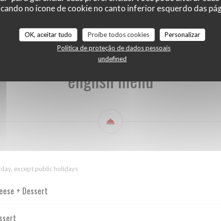
cando no ícone de cookie no canto inferior esquerdo das pági
english menu
Beverages
Wine list
OK, aceitar tudo
Proíbe todos cookies
Personalizar
Política de proteção de dados pessoais
undefined
english menu
iday, except public holidays
eese + Dessert
ssert