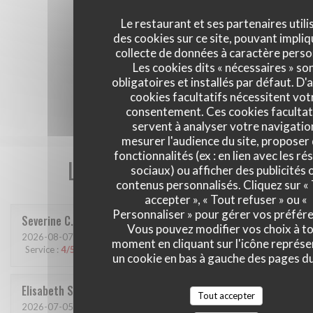
Le restaurant et ses partenaires utili
des cookies sur ce site, pouvant impliq
collecte de données à caractère perso
Les cookies dits « nécessaires » so
obligatoires et installés par défaut. D'
cookies facultatifs nécessitent vot
consentement. Ces cookies facultat
servent à analyser votre navigatio
mesurer l'audience du site, proposer
fonctionnalités (ex : en lien avec les r
Les avis de nos clients
sociaux) ou afficher des publicités 
contenus personnalisés. Cliquez sur «
accepter », « Tout refuser » ou «
Personnaliser » pour gérer vos préfér
Severine
C
Vous pouvez modifier vos choix à t
2026-08-07
- 12:15 - Couverts 6
moment en cliquant sur l'icône représ
Service
:
4
/5
Ambiance
:
3
/5
Cuisine
:
3
/5
Qualité / Prix
:
3
/5
un cookie en bas à gauche des pages du
Elisabeth
S
Tout accepter
2026-07-05
- 19:00 - Couverts 2