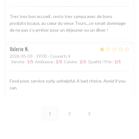
Tres tres bon accueil , resto tres sympa avec de bons
produits locaux, au cœur du vieux Tours...ce serait dommage
de ne pas s'y arrêter pour un déjeuner ou un dîner !
Valerie
N
2026-05-03
- 19:00 - Couverts 4
Service
:
1
/5
Ambiance
:
2
/5
Cuisine
:
2
/5
Qualité / Prix
:
1
/5
Food poor, service surly, unhelpful. A bad choice. Avoid if you
can.
1
2
3