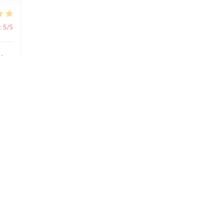
:
5
/5
s'y
:
1
/5