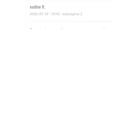
nadine
H
2026-05-14
- 19:45 - καλεσμένοι 2
Tres tres bon accueil , resto tres sympa avec de bon
arrêter pour un déjeuner ou un dîner !
Valerie
N
2026-05-03
- 19:00 - καλεσμένοι 4
Food poor, service surly, unhelpful. A bad choice. Avoi