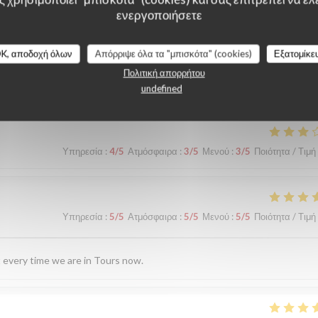
ενεργοποιήσετε
K, αποδοχή όλων
Απόρριψε όλα τα "μπισκότα" (cookies)
Εξατομίκε
λογίες πελατών μας
Πολιτική απορρήτου
undefined
Υπηρεσία
:
4
/5
Ατμόσφαιρα
:
3
/5
Μενού
:
3
/5
Ποιότητα / Τιμή
Υπηρεσία
:
5
/5
Ατμόσφαιρα
:
5
/5
Μενού
:
5
/5
Ποιότητα / Τιμή
sit every time we are in Tours now.