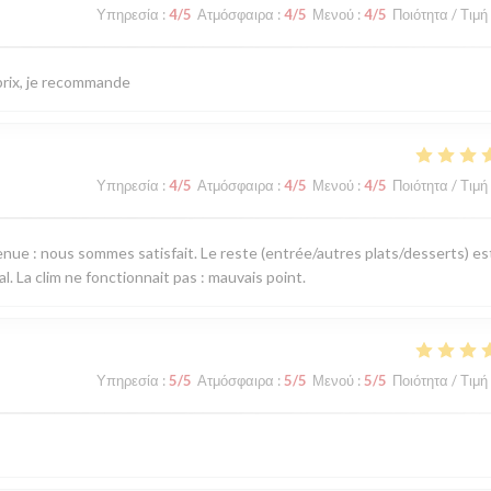
Υπηρεσία
:
4
/5
Ατμόσφαιρα
:
4
/5
Μενού
:
4
/5
Ποιότητα / Τιμή
/prix, je recommande
Υπηρεσία
:
4
/5
Ατμόσφαιρα
:
4
/5
Μενού
:
4
/5
Ποιότητα / Τιμή
venue : nous sommes satisfait. Le reste (entrée/autres plats/desserts) es
al. La clim ne fonctionnait pas : mauvais point.
Υπηρεσία
:
5
/5
Ατμόσφαιρα
:
5
/5
Μενού
:
5
/5
Ποιότητα / Τιμή