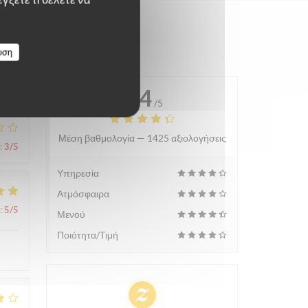
υση
4.4
/5
Μέση βαθμολογία —
1425 αξιολογήσεις
:
3
/5
Υπηρεσία
Ατμόσφαιρα
:
5
/5
Μενού
Ποιότητα/Τιμή