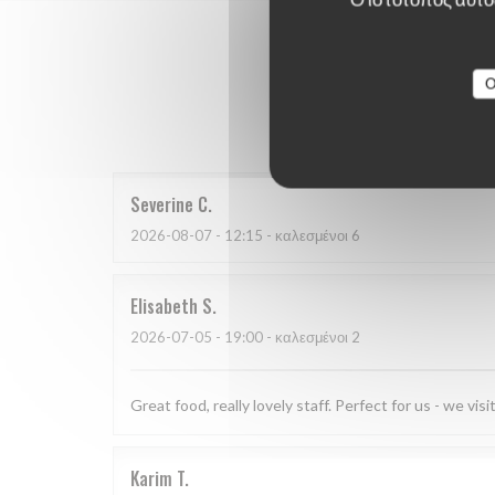
O
Οι βαθμο
Severine
C
2026-08-07
- 12:15 - καλεσμένοι 6
Elisabeth
S
2026-07-05
- 19:00 - καλεσμένοι 2
Great food, really lovely staff. Perfect for us - we vi
Karim
T