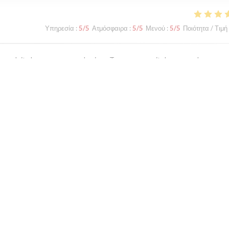
Υπηρεσία
:
5
/5
Ατμόσφαιρα
:
5
/5
Μενού
:
5
/5
Ποιότητα / Τιμή
s produits locaux, au cœur du vieux Tours...ce serait dommage de ne pas 
Υπηρεσία
:
1
/5
Ατμόσφαιρα
:
2
/5
Μενού
:
2
/5
Ποιότητα / Τιμή
d if you can.
1
2
3