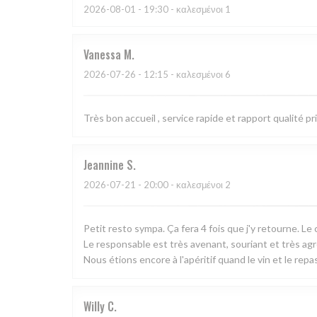
2026-08-01
- 19:30 - καλεσμένοι 1
Vanessa
M
2026-07-26
- 12:15 - καλεσμένοι 6
Très bon accueil , service rapide et rapport qualité pr
Jeannine
S
2026-07-21
- 20:00 - καλεσμένοι 2
Petit resto sympa. Ça fera 4 fois que j'y retourne. Le 
Le responsable est très avenant, souriant et très ag
Nous étions encore à l'apéritif quand le vin et le repas
Willy
C