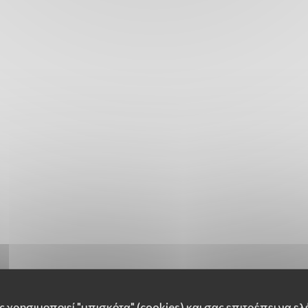
 χρησιμοποιεί "μπισκότα" (cookies) και σας επιτρέπει να ελέ