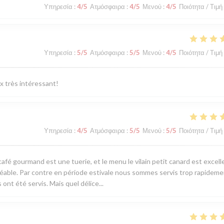
Υπηρεσία
:
4
/5
Ατμόσφαιρα
:
4
/5
Μενού
:
4
/5
Ποιότητα / Τιμή
Υπηρεσία
:
5
/5
Ατμόσφαιρα
:
5
/5
Μενού
:
4
/5
Ποιότητα / Τιμή
ix très intéressant!
Υπηρεσία
:
4
/5
Ατμόσφαιρα
:
5
/5
Μενού
:
5
/5
Ποιότητα / Τιμή
café gourmand est une tuerie, et le menu le vilain petit canard est excell
réable. Par contre en période estivale nous sommes servis trop rapideme
 ont été servis. Mais quel délice...