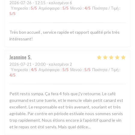
2026-07-26
- 12:15 - καλεσμένοι 6
Υπηρεσία
:
5
/5
Ατμόσφαιρα
:
5
/5
Μενού
:
4
/5
Ποιότητα / Τιμή
:
5
/5
Très bon accueil , service rapide et rapport qualité prix très
intéressant!
Jeannine
S
2026-07-21
- 20:00 - καλεσμένοι 2
Υπηρεσία
:
4
/5
Ατμόσφαιρα
:
5
/5
Μενού
:
5
/5
Ποιότητα / Τιμή
:
4
/5
Petit resto sympa. Ça fera 4 fois que j'y retourne. Le café
gourmand est une tuerie, et le menu le vilain petit canard est
excellent. Le responsable est très avenant, souriant et très
agréable. Par contre en période estivale nous sommes servis
trop rapidement. Nous étions encore à l'apéritif quand le vin
et le repas ont été servis. Mais quel délice...