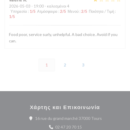
2026-05-03
- 19:00 - καλεσμένοι 4
Υπηρεσία
:
1
/5
Ατμόσφαιρα
:
2
/5
Μενού
:
2
/5
Ποιότητα / Τιμή
:
1
/5
Food poor, service surly, unhelpful. A bad choice. Avoid if you
can.
1
2
3
Χάρτης και Επικοινωνία
((ανοίγει σε νέ
16 rue du grand marché 37000 Tours
02 47 20 70 15