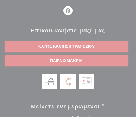
Facebook ((ανοίγει σε νέο παρά
Επικοινωνήστε μαζί μας
ΚΆΝΤΕ ΚΡΆΤΗΣΗ ΤΡΑΠΕΖΙΟΎ
ΠΑΊΡΝΩ ΜΑΚΡΙΆ
Μείνετε ενημερωμένοι
*
Εγγραφείτε στο ενημερωτικό μας δελτίο για να λαμβάνετε εξατομικευμένες επικοινωνίες
και προσφορές μάρκετινγκ μέσω ηλεκτρονικού ταχυδρομείου από εμάς.