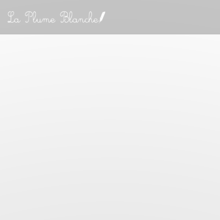
Πίνακας διαχείρισης "Μπισκότων" (Cookies)