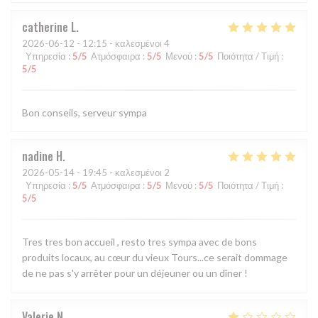
catherine
L
2026-06-12
- 12:15 - καλεσμένοι 4
Υπηρεσία
:
5
/5
Ατμόσφαιρα
:
5
/5
Μενού
:
5
/5
Ποιότητα / Τιμή
:
5
/5
Bon conseils, serveur sympa
nadine
H
2026-05-14
- 19:45 - καλεσμένοι 2
Υπηρεσία
:
5
/5
Ατμόσφαιρα
:
5
/5
Μενού
:
5
/5
Ποιότητα / Τιμή
:
5
/5
Tres tres bon accueil , resto tres sympa avec de bons
produits locaux, au cœur du vieux Tours...ce serait dommage
de ne pas s'y arrêter pour un déjeuner ou un dîner !
Valerie
N