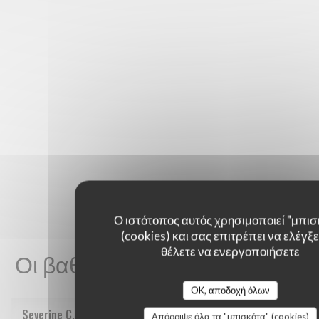
Ο ιστότοπος αυτός χρησιμοποιεί "μπισ
(cookies) και σας επιτρέπει να ελέγξετ
θέλετε να ενεργοποιήσετε
Οι βαθμολογίες πελατών μας
OK, αποδοχή όλων
Severine
C
Απόρριψε όλα τα "μπισκότα" (cookies)