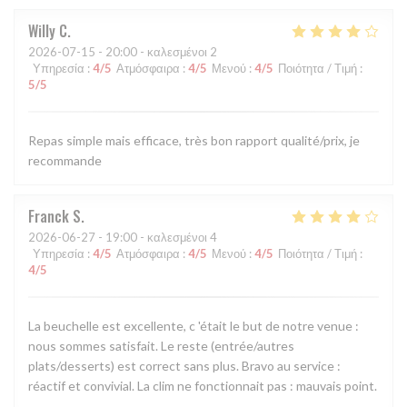
Willy
C
2026-07-15
- 20:00 - καλεσμένοι 2
Υπηρεσία
:
4
/5
Ατμόσφαιρα
:
4
/5
Μενού
:
4
/5
Ποιότητα / Τιμή
:
5
/5
Repas simple mais efficace, très bon rapport qualité/prix, je
recommande
Franck
S
2026-06-27
- 19:00 - καλεσμένοι 4
Υπηρεσία
:
4
/5
Ατμόσφαιρα
:
4
/5
Μενού
:
4
/5
Ποιότητα / Τιμή
:
4
/5
La beuchelle est excellente, c 'était le but de notre venue :
nous sommes satisfait. Le reste (entrée/autres
plats/desserts) est correct sans plus. Bravo au service :
réactif et convivial. La clim ne fonctionnait pas : mauvais point.