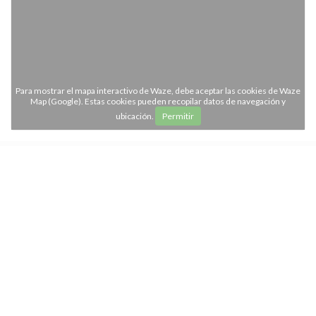
Para mostrar el mapa interactivo de Waze, debe aceptar las cookies de Waze
Map (Google). Estas cookies pueden recopilar datos de navegación y
ubicación.
Permitir
Horario de apertura
access_time
LUN
-
DOM