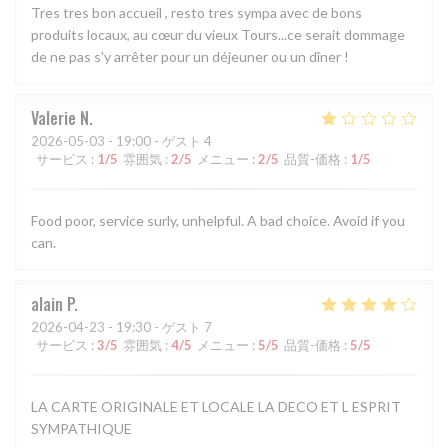
Tres tres bon accueil , resto tres sympa avec de bons
produits locaux, au cœur du vieux Tours...ce serait dommage
de ne pas s'y arrêter pour un déjeuner ou un dîner !
Valerie
N
2026-05-03
- 19:00 - ゲスト 4
サービス
:
1
/5
雰囲気
:
2
/5
メニュー
:
2
/5
品質-価格
:
1
/5
Food poor, service surly, unhelpful. A bad choice. Avoid if you
can.
alain
P
2026-04-23
- 19:30 - ゲスト 7
サービス
:
3
/5
雰囲気
:
4
/5
メニュー
:
5
/5
品質-価格
:
5
/5
LA CARTE ORIGINALE ET LOCALE LA DECO ET L ESPRIT
SYMPATHIQUE