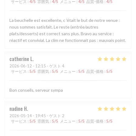
サービス
:
4
/5
雰囲気
:
4
/5
メニュー
:
4
/5
品質-価格
:
4
/5
La beuchelle est excellente, c 'était le but de notre venue :
nous sommes satisfait. Le reste (entrée/autres
plats/desserts) est correct sans plus. Bravo au service :
réactif et convivial. La clim ne fonctionnait pas : mauvais point.
catherine
L
2026-06-12
- 12:15 - ゲスト 4
サービス
:
5
/5
雰囲気
:
5
/5
メニュー
:
5
/5
品質-価格
:
5
/5
Bon conseils, serveur sympa
nadine
H
2026-05-14
- 19:45 - ゲスト 2
サービス
:
5
/5
雰囲気
:
5
/5
メニュー
:
5
/5
品質-価格
:
5
/5