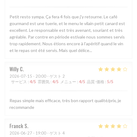
Petit resto sympa. Ça fera 4 fois que j'y retourne. Le café
gourmand est une tuerie, et le menu le vilain petit canard est
excellent. Le responsable est très avenant, souriant et très
agréable. Par contre en période estivale nous sommes servis
trop rapidement. Nous étions encore à l'apéritif quand le vin
et le repas ont été servis. Mais quel délice...
Willy
C
2026-07-15
- 20:00 - ゲスト 2
サービス
:
4
/5
雰囲気
:
4
/5
メニュー
:
4
/5
品質-価格
:
5
/5
Repas simple mais efficace, très bon rapport qualité/prix, je
recommande
Franck
S
2026-06-27
- 19:00 - ゲスト 4