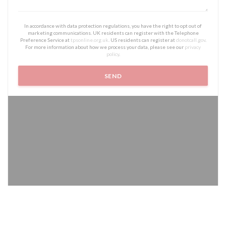
In accordance with data protection regulations, you have the right to opt out of
marketing communications. UK residents can register with the Telephone
Preference Service at
tpsonline.org.uk
. US residents can register at
donotcall.gov
.
For more information about how we process your data, please see our
privacy
policy
.
Waze Map er skrudd av.
Tillat