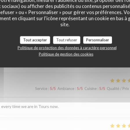
otre navigation, mesurer l'audience du site, proposer des fon
x sociaux) ou afficher des publicités ou contenus personnalisé
 refuser » ou « Personnaliser » pour gérer vos préférences. V
ment en cliquant sur l'icône représentant un cookie en bas à
site.
vis de nos clients
Tout accepter
Tout refuser
Personnaliser
Politique de protection des données à caractère personnel
Politique de gestion des cookies
Service
:
4
/5
Ambiance
:
3
/5
Cuisine
:
3
/5
Qualité / Prix
Service
:
5
/5
Ambiance
:
5
/5
Cuisine
:
5
/5
Qualité / Prix
sit every time we are in Tours now.