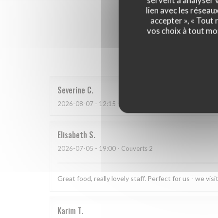
servent à analyser v
lien avec les réseau
accepter », « Tout
vos choix à tout mo
Les a
Severine
C
2026-08-07
- 12:15 - Couverts 6
Elisabeth
S
2026-07-05
- 19:00 - Couverts 2
Great food, really lovely staff. Perfect for us - we vi
Karim
T