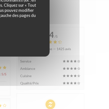
ctionnalités (ex : en
s. Cliquez sur « Tout
ous pouvez modifier
 gauche des pages du
4.4
/5
Note moyenne —
1425 avis
:
3
/5
Service
Ambiance
:
5
/5
Cuisine
Qualité/Prix