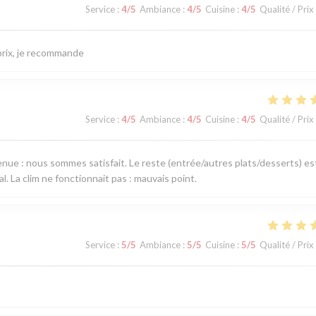
Service
:
4
/5
Ambiance
:
4
/5
Cuisine
:
4
/5
Qualité / Prix
/prix, je recommande
Service
:
4
/5
Ambiance
:
4
/5
Cuisine
:
4
/5
Qualité / Prix
venue : nous sommes satisfait. Le reste (entrée/autres plats/desserts) es
al. La clim ne fonctionnait pas : mauvais point.
Service
:
5
/5
Ambiance
:
5
/5
Cuisine
:
5
/5
Qualité / Prix