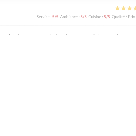
Service
:
5
/5
Ambiance
:
5
/5
Cuisine
:
5
/5
Qualité / Prix
s produits locaux, au cœur du vieux Tours...ce serait dommage de ne pas 
Service
:
1
/5
Ambiance
:
2
/5
Cuisine
:
2
/5
Qualité / Prix
d if you can.
1
2
3