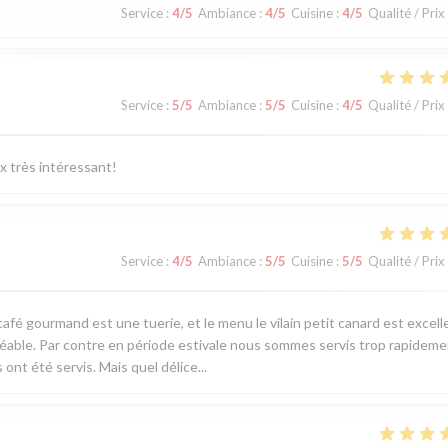
Service
:
4
/5
Ambiance
:
4
/5
Cuisine
:
4
/5
Qualité / Prix
Service
:
5
/5
Ambiance
:
5
/5
Cuisine
:
4
/5
Qualité / Prix
ix très intéressant!
Service
:
4
/5
Ambiance
:
5
/5
Cuisine
:
5
/5
Qualité / Prix
café gourmand est une tuerie, et le menu le vilain petit canard est excell
réable. Par contre en période estivale nous sommes servis trop rapideme
 ont été servis. Mais quel délice...