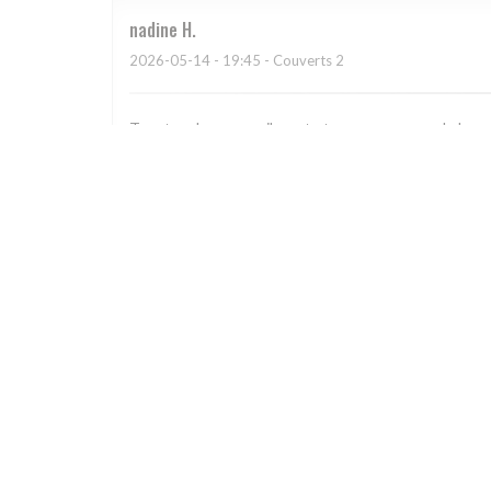
nadine
H
2026-05-14
- 19:45 - Couverts 2
Tres tres bon accueil , resto tres sympa avec de bon
arrêter pour un déjeuner ou un dîner !
Valerie
N
2026-05-03
- 19:00 - Couverts 4
Food poor, service surly, unhelpful. A bad choice. Avoi