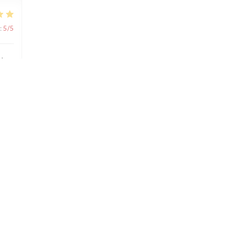
:
5
/5
s'y
:
1
/5