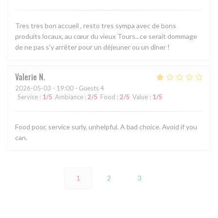
Tres tres bon accueil , resto tres sympa avec de bons
produits locaux, au cœur du vieux Tours...ce serait dommage
de ne pas s'y arrêter pour un déjeuner ou un dîner !
Valerie
N
2026-05-03
- 19:00 - Guests 4
Service
:
1
/5
Ambiance
:
2
/5
Food
:
2
/5
Value
:
1
/5
Food poor, service surly, unhelpful. A bad choice. Avoid if you
can.
1
2
3