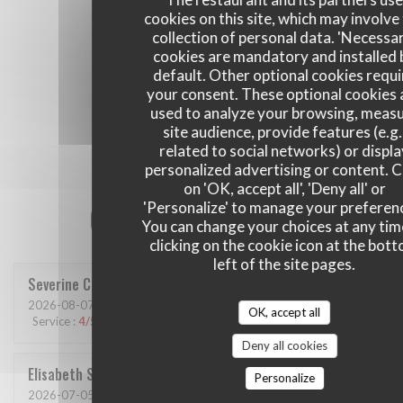
cookies on this site, which may involve
collection of personal data. 'Necessa
cookies are mandatory and installed 
default. Other optional cookies requi
your consent. These optional cookies 
used to analyze your browsing, meas
site audience, provide features (e.g.
related to social networks) or displ
personalized advertising or content. C
on 'OK, accept all', 'Deny all' or
Our customer ratings
'Personalize' to manage your preferen
You can change your choices at any tim
clicking on the cookie icon at the bot
left of the site pages.
Severine
C
2026-08-07
- 12:15 - Guests 6
OK, accept all
Service
:
4
/5
Ambiance
:
3
/5
Food
:
3
/5
Value
:
3
/5
Deny all cookies
Elisabeth
S
Personalize
2026-07-05
- 19:00 - Guests 2