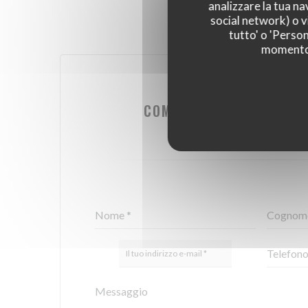
analizzare la tua na
social network) o vi
tutto' o 'Person
momento c
VUOI CONTATTAR
COMPILA IL MODULO SO