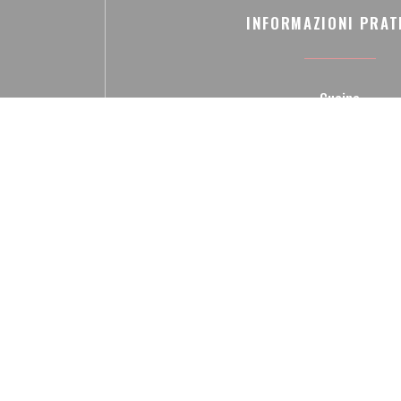
INFORMAZIONI PRAT
Cucina
Tradizionale francese
Tipologia
Trattoria
Servizi
Private Room, Il wifi gratuito,
Metodo di pagament
Assegni, Buoni pasto, Eurocard / Mastercar
Contanti, Visa, American Expres