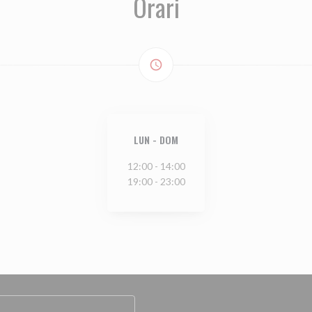
Orari
access_time
LUN
-
DOM
12:00 - 14:00
19:00 - 23:00