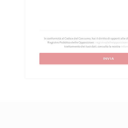
In conformità al Codice del Consumo, hai il diritto di opporti alle
Registro Pubblico delle Opposizioni:
registrodelleopposizioni.
trattamento dei tuoi dati, consulta la nostra
infor