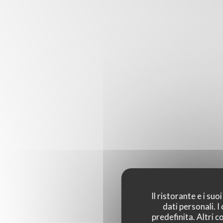
Il ristorante e i su
dati personali. 
predefinita. Altri 