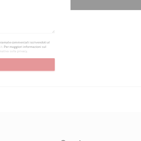
 chiamate commerciali iscrivendoti al
it
. Per maggiori informazioni sul
mativa sulla privacy
.