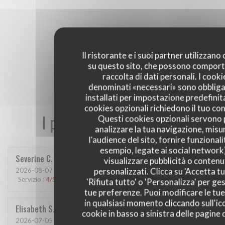
Il ristorante e i suoi partner utilizzano
su questo sito, che possono comport
raccolta di dati personali. I cooki
denominati «necessari» sono obbliga
installati per impostazione predefinita
cookies opzionali richiedono il tuo co
I pareri dei nostri clienti
Questi cookies opzionali servono 
analizzare la tua navigazione, misu
l'audience del sito, fornire funzionali
esempio, legate ai social network
Severine
C
visualizzare pubblicità o contenu
personalizzati. Clicca su 'Accetta tu
2026-08-07
- 12:15 - Ospiti 6
Servizio
:
4
/5
Atmosfera
:
3
/5
Cucina
:
3
/5
Qualità / Prezzo
:
3
/5
'Rifiuta tutto' o 'Personalizza' per ges
tue preferenze. Puoi modificare le tue
in qualsiasi momento cliccando sull'ic
Elisabeth
S
cookie in basso a sinistra delle pagine d
2026-07-05
- 19:00 - Ospiti 2