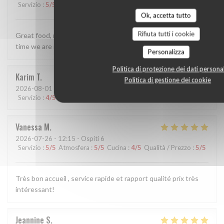
Servizio
:
5
/5
Atmosfera
:
5
/5
Cucina
:
5
/5
Qualità / Prezzo
:
5
/5
Ok, accetta tutto
Rifiuta tutti i cookie
Great food, really lovely staff. Perfect for us - we visit every
time we are in Tours now.
Personalizza
Politica di protezione dei dati personal
Karim
T
Politica di gestione dei cookie
2026-08-01
- 19:30 - Ospiti 1
Servizio
:
4
/5
Atmosfera
:
4
/5
Cucina
:
4
/5
Qualità / Prezzo
:
5
/5
Vanessa
M
2026-07-26
- 12:15 - Ospiti 6
Servizio
:
5
/5
Atmosfera
:
5
/5
Cucina
:
4
/5
Qualità / Prezzo
:
5
/5
Très bon accueil , service rapide et rapport qualité prix très
intéressant!
Jeannine
S