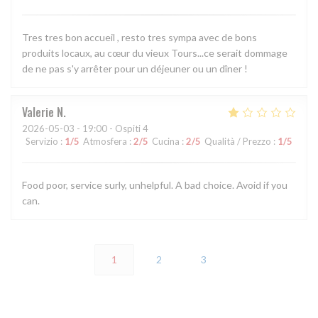
Tres tres bon accueil , resto tres sympa avec de bons
produits locaux, au cœur du vieux Tours...ce serait dommage
de ne pas s'y arrêter pour un déjeuner ou un dîner !
Valerie
N
2026-05-03
- 19:00 - Ospiti 4
Servizio
:
1
/5
Atmosfera
:
2
/5
Cucina
:
2
/5
Qualità / Prezzo
:
1
/5
Food poor, service surly, unhelpful. A bad choice. Avoid if you
can.
1
2
3