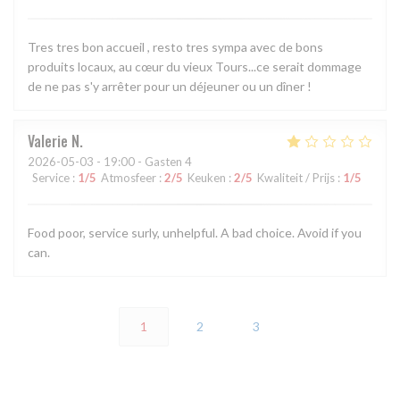
Tres tres bon accueil , resto tres sympa avec de bons
produits locaux, au cœur du vieux Tours...ce serait dommage
de ne pas s'y arrêter pour un déjeuner ou un dîner !
Valerie
N
2026-05-03
- 19:00 - Gasten 4
Service
:
1
/5
Atmosfeer
:
2
/5
Keuken
:
2
/5
Kwaliteit / Prijs
:
1
/5
Food poor, service surly, unhelpful. A bad choice. Avoid if you
can.
1
2
3