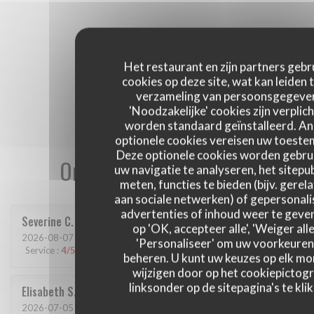
Het restaurant en zijn partners gebr
cookies op deze site, wat kan leiden 
verzameling van persoonsgegeve
'Noodzakelijke' cookies zijn verplich
worden standaard geïnstalleerd. A
optionele cookies vereisen uw toest
Deze optionele cookies worden gebru
Onze gastbeoordelingen
uw navigatie te analyseren, het sitepub
meten, functies te bieden (bijv. gerel
aan sociale netwerken) of gepersonal
advertenties of inhoud weer te geven
Severine
C
op 'OK, accepteer alle', 'Weiger alle
2026-08-07
- 12:15 - Gasten 6
'Personaliseer' om uw voorkeuren
Service
:
4
/5
Atmosfeer
:
3
/5
Keuken
:
3
/5
Kwaliteit / Prijs
:
3
/5
beheren. U kunt uw keuzes op elk m
wijzigen door op het cookiepictog
linksonder op de sitepagina's te klik
Elisabeth
S
2026-07-05
- 19:00 - Gasten 2