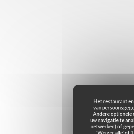
Het restaurant en 
van persoonsgegev
Andere optionele 
uw navigatie te anal
netwerken) of geper
'Weiger alle' of