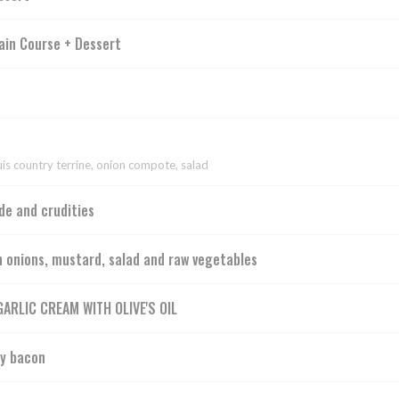
ain Course + Dessert
ouis country terrine, onion compote, salad
de and crudities
h onions, mustard, salad and raw vegetables
ARLIC CREAM WITH OLIVE'S OIL
ty bacon