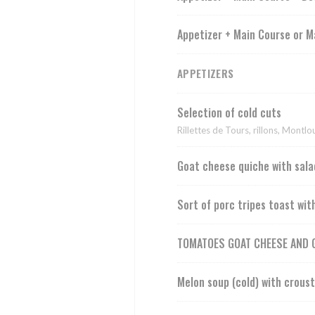
Appetizer + Main Course or M
APPETIZERS
Selection of cold cuts
Rillettes de Tours, rillons, Montl
Goat cheese quiche with sala
Sort of porc tripes toast wit
TOMATOES GOAT CHEESE AND G
Melon soup (cold) with crous