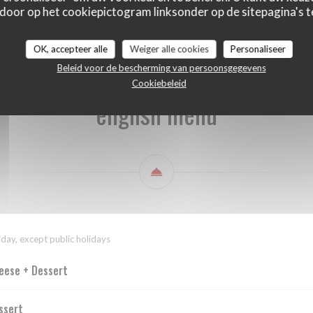
 door op het cookiepictogram linksonder op de sitepagina's te
english menu
Beverages
Wine list
OK, accepteer alle
Weiger alle cookies
Personaliseer
Beleid voor de bescherming van persoonsgegevens
Cookiebeleid
english menu
iday, except public holidays
eese + Dessert
ssert