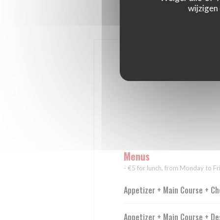
wijzigen
Menus
- €5 for lunch, from Monday to Fr
Appetizer + Main Course + Ch
Appetizer + Main Course + De