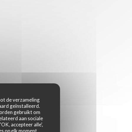
 tot de verzameling
ard geïnstalleerd.
worden gebruikt om
relateerd aan sociale
OK, accepteer alle',
zes op elk moment