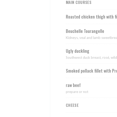
MAIN COURSES
Roasted chicken thigh with f
Beuchelle Tourangelle
Kidneys, veal and lamb sweetbrea
Ugly duckling
Southwest duck breast, rosé, wi
Smoked pollack fillet with P
raw beef
prepare or not
CHEESE