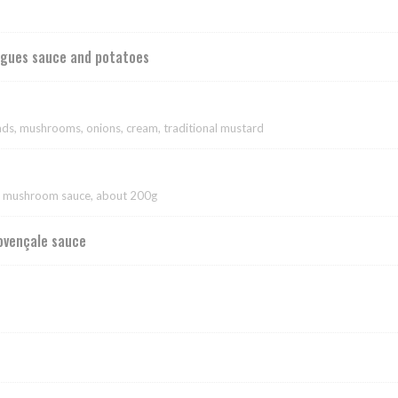
igues sauce and potatoes
ds, mushrooms, onions, cream, traditional mustard
ld mushroom sauce, about 200g
rovençale sauce