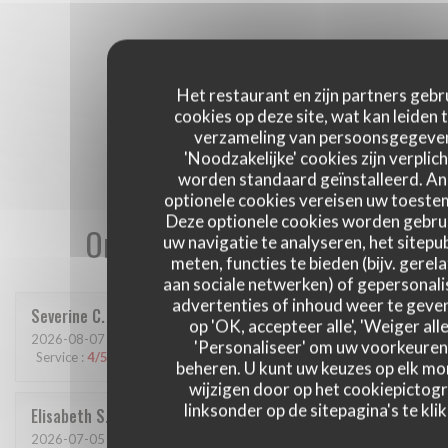
Het restaurant en zijn partners gebr
cookies op deze site, wat kan leiden 
verzameling van persoonsgegeve
'Noodzakelijke' cookies zijn verplich
worden standaard geïnstalleerd. A
optionele cookies vereisen uw toest
Deze optionele cookies worden gebru
Onze gastbeoordelingen
uw navigatie te analyseren, het sitepub
meten, functies te bieden (bijv. gerel
aan sociale netwerken) of gepersonal
advertenties of inhoud weer te geven
Severine
C
op 'OK, accepteer alle', 'Weiger alle
2026-08-07
- 12:15 - Gasten 6
'Personaliseer' om uw voorkeuren
Service
:
4
/5
Atmosfeer
:
3
/5
Keuken
:
3
/5
Kwaliteit / Prijs
:
3
/5
beheren. U kunt uw keuzes op elk m
wijzigen door op het cookiepictog
linksonder op de sitepagina's te klik
Elisabeth
S
2026-07-05
- 19:00 - Gasten 2