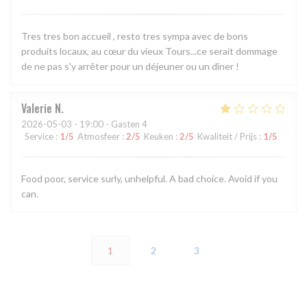
Tres tres bon accueil , resto tres sympa avec de bons
produits locaux, au cœur du vieux Tours...ce serait dommage
de ne pas s'y arrêter pour un déjeuner ou un dîner !
Valerie
N
2026-05-03
- 19:00 - Gasten 4
Service
:
1
/5
Atmosfeer
:
2
/5
Keuken
:
2
/5
Kwaliteit / Prijs
:
1
/5
Food poor, service surly, unhelpful. A bad choice. Avoid if you
can.
1
2
3