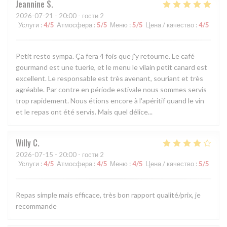
Jeannine
S
2026-07-21
- 20:00 - гости 2
Услуги
:
4
/5
Атмосфера
:
5
/5
Меню
:
5
/5
Цена / качество
:
4
/5
Petit resto sympa. Ça fera 4 fois que j'y retourne. Le café
gourmand est une tuerie, et le menu le vilain petit canard est
excellent. Le responsable est très avenant, souriant et très
agréable. Par contre en période estivale nous sommes servis
trop rapidement. Nous étions encore à l'apéritif quand le vin
et le repas ont été servis. Mais quel délice...
Willy
C
2026-07-15
- 20:00 - гости 2
Услуги
:
4
/5
Атмосфера
:
4
/5
Меню
:
4
/5
Цена / качество
:
5
/5
Repas simple mais efficace, très bon rapport qualité/prix, je
recommande