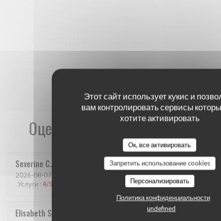
Этот сайт использует кукис и позво
вам контролировать сервисы которы
хотите активировать
Оценки наших посетителей
Ок, все активировать
Severine
C
Запретить использование cookies
2026-08-07
- 12:15 - гости 6
Персонализировать
Услуги
:
4
/5
Атмосфера
:
3
/5
Меню
:
3
/5
Цена / качество
:
3
/5
Политика конфиденциальности
undefined
Elisabeth
S