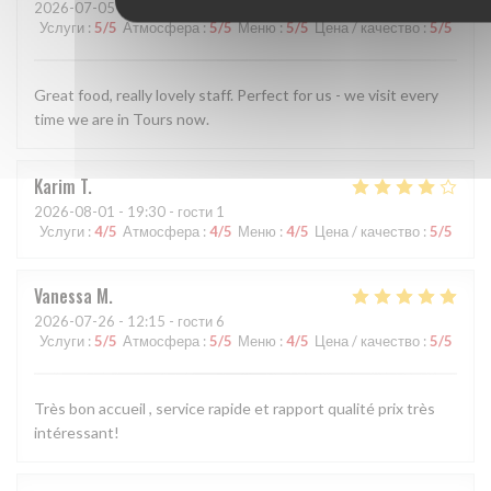
2026-07-05
- 19:00 - гости 2
Услуги
:
5
/5
Атмосфера
:
5
/5
Меню
:
5
/5
Цена / качество
:
5
/5
Great food, really lovely staff. Perfect for us - we visit every
time we are in Tours now.
Karim
T
2026-08-01
- 19:30 - гости 1
Услуги
:
4
/5
Атмосфера
:
4
/5
Меню
:
4
/5
Цена / качество
:
5
/5
Vanessa
M
2026-07-26
- 12:15 - гости 6
Услуги
:
5
/5
Атмосфера
:
5
/5
Меню
:
4
/5
Цена / качество
:
5
/5
Très bon accueil , service rapide et rapport qualité prix très
intéressant!