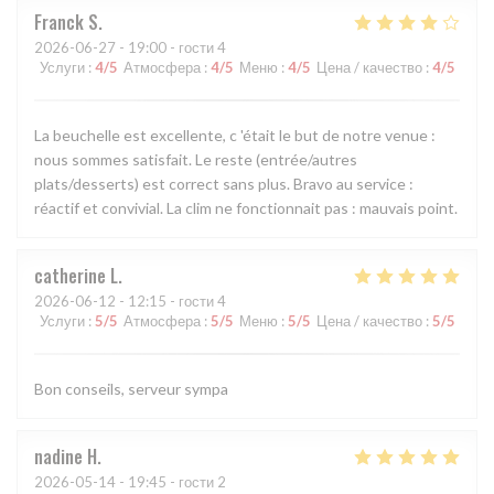
Franck
S
2026-06-27
- 19:00 - гости 4
Услуги
:
4
/5
Атмосфера
:
4
/5
Меню
:
4
/5
Цена / качество
:
4
/5
La beuchelle est excellente, c 'était le but de notre venue :
nous sommes satisfait. Le reste (entrée/autres
plats/desserts) est correct sans plus. Bravo au service :
réactif et convivial. La clim ne fonctionnait pas : mauvais point.
catherine
L
2026-06-12
- 12:15 - гости 4
Услуги
:
5
/5
Атмосфера
:
5
/5
Меню
:
5
/5
Цена / качество
:
5
/5
Bon conseils, serveur sympa
nadine
H
2026-05-14
- 19:45 - гости 2