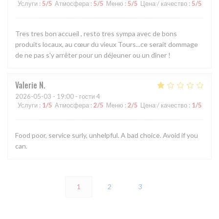
Услуги
:
5
/5
Атмосфера
:
5
/5
Меню
:
5
/5
Цена / качество
:
5
/5
Tres tres bon accueil , resto tres sympa avec de bons
produits locaux, au cœur du vieux Tours...ce serait dommage
de ne pas s'y arrêter pour un déjeuner ou un dîner !
Valerie
N
2026-05-03
- 19:00 - гости 4
Услуги
:
1
/5
Атмосфера
:
2
/5
Меню
:
2
/5
Цена / качество
:
1
/5
Food poor, service surly, unhelpful. A bad choice. Avoid if you
can.
1
2
3