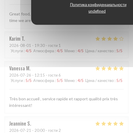
Политика конфиденциальности
undefined
Great food, really lovely staff. Perfect for us - we visit every
time we are in Tours now.
Karim
T
2026-08-01
- 19:30 - гости 1
Услуги
:
4
/5
Атмосфера
:
4
/5
Меню
:
4
/5
Цена / качество
:
5
/5
Vanessa
M
2026-07-26
- 12:15 - гости 6
Услуги
:
5
/5
Атмосфера
:
5
/5
Меню
:
4
/5
Цена / качество
:
5
/5
Très bon accueil , service rapide et rapport qualité prix très
intéressant!
Jeannine
S
2026-07-21
- 20:00 - гости 2