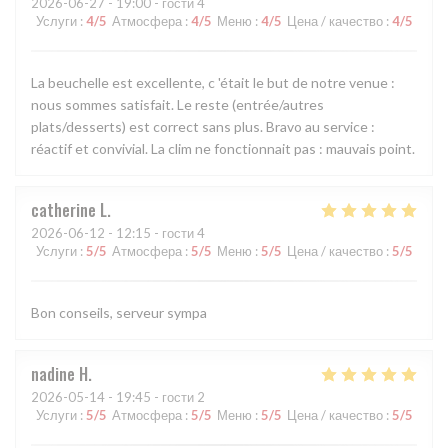
2026-06-27
- 19:00 - гости 4
Услуги
:
4
/5
Атмосфера
:
4
/5
Меню
:
4
/5
Цена / качество
:
4
/5
La beuchelle est excellente, c 'était le but de notre venue :
nous sommes satisfait. Le reste (entrée/autres
plats/desserts) est correct sans plus. Bravo au service :
réactif et convivial. La clim ne fonctionnait pas : mauvais point.
catherine
L
2026-06-12
- 12:15 - гости 4
Услуги
:
5
/5
Атмосфера
:
5
/5
Меню
:
5
/5
Цена / качество
:
5
/5
Bon conseils, serveur sympa
nadine
H
2026-05-14
- 19:45 - гости 2
Услуги
:
5
/5
Атмосфера
:
5
/5
Меню
:
5
/5
Цена / качество
:
5
/5