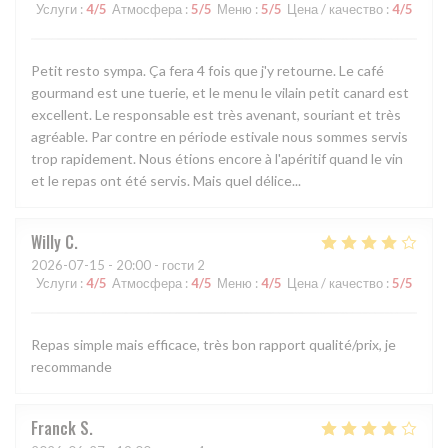
Услуги
:
4
/5
Атмосфера
:
5
/5
Меню
:
5
/5
Цена / качество
:
4
/5
Petit resto sympa. Ça fera 4 fois que j'y retourne. Le café
gourmand est une tuerie, et le menu le vilain petit canard est
excellent. Le responsable est très avenant, souriant et très
agréable. Par contre en période estivale nous sommes servis
trop rapidement. Nous étions encore à l'apéritif quand le vin
et le repas ont été servis. Mais quel délice...
Willy
C
2026-07-15
- 20:00 - гости 2
Услуги
:
4
/5
Атмосфера
:
4
/5
Меню
:
4
/5
Цена / качество
:
5
/5
Repas simple mais efficace, très bon rapport qualité/prix, je
recommande
Franck
S