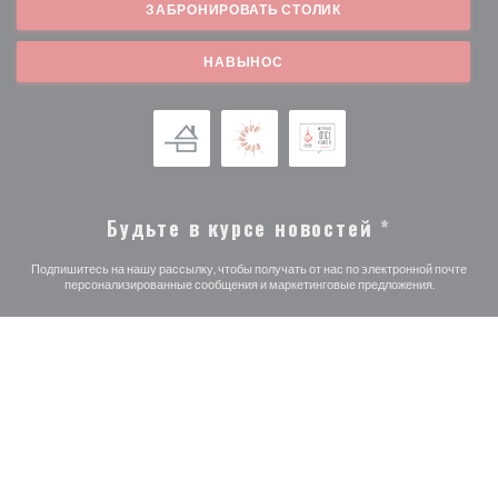
ЗАБРОНИРОВАТЬ СТОЛИК
НАВЫНОС
Будьте в курсе новостей
*
Подпишитесь на нашу рассылку, чтобы получать от нас по электронной почте
персонализированные сообщения и маркетинговые предложения.
ПОДПИСАТЬСЯ
© 2026 LA PLUME BLANCHE — ВЕБ-СТРАНИЦА РЕСТОРАНА
((ОТКРЫВАЕТСЯ В НОВ
СОЗДАНА
ZENCHEF
((открывается в новом
Предупреждение об отказе от ответственности
УСЛОВИЯ