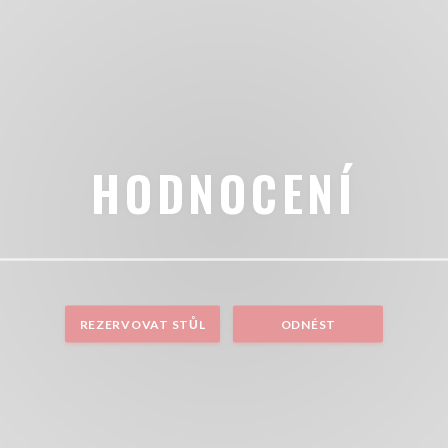
HODNOCENÍ
REZERVOVAT STŮL
ODNÉST