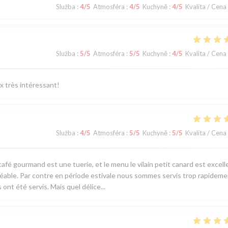
Služba
:
4
/5
Atmosféra
:
4
/5
Kuchyně
:
4
/5
Kvalita / Cena
Služba
:
5
/5
Atmosféra
:
5
/5
Kuchyně
:
4
/5
Kvalita / Cena
ix très intéressant!
Služba
:
4
/5
Atmosféra
:
5
/5
Kuchyně
:
5
/5
Kvalita / Cena
café gourmand est une tuerie, et le menu le vilain petit canard est excell
réable. Par contre en période estivale nous sommes servis trop rapideme
 ont été servis. Mais quel délice...