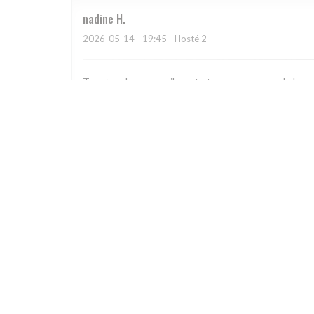
nadine
H
2026-05-14
- 19:45 - Hosté 2
Tres tres bon accueil , resto tres sympa avec de bon
arrêter pour un déjeuner ou un dîner !
Valerie
N
2026-05-03
- 19:00 - Hosté 4
Food poor, service surly, unhelpful. A bad choice. Avoi