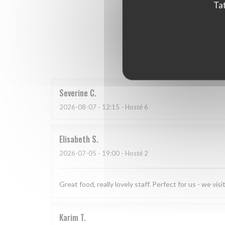
Tat
Hodnoce
Severine
C
2026-08-07
- 12:15 - Hosté 6
Elisabeth
S
2026-07-05
- 19:00 - Hosté 2
Great food, really lovely staff. Perfect for us - we vi
Karim
T