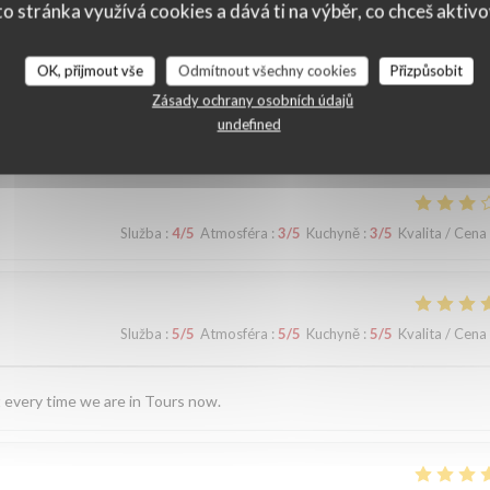
o stránka využívá cookies a dává ti na výběr, co chceš aktiv
OK, přijmout vše
Odmítnout všechny cookies
Přizpůsobit
ní našich zákazníků
Zásady ochrany osobních údajů
undefined
Služba
:
4
/5
Atmosféra
:
3
/5
Kuchyně
:
3
/5
Kvalita / Cena
Služba
:
5
/5
Atmosféra
:
5
/5
Kuchyně
:
5
/5
Kvalita / Cena
sit every time we are in Tours now.