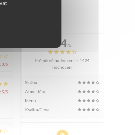
ovat
4.4
/5
Průměrné hodnocení —
1424
:
3
/5
hodnoceni
Služba
Atmosféra
:
5
/5
Menu
Kvalita/Cena