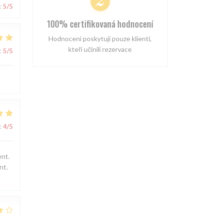
:
5
/5
100% certifikovaná hodnocení
Hodnocení poskytují pouze klienti,
kteří učinili rezervace
:
5
/5
:
4
/5
ent.
nt.