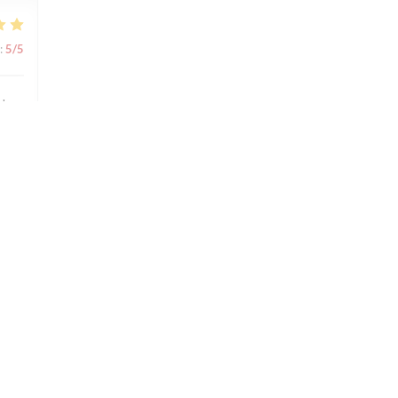
:
5
/5
s'y
:
1
/5