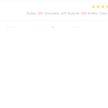
Služba
:
5
/5
Atmosféra
:
5
/5
Kuchyně
:
5
/5
Kvalita / Cena
s produits locaux, au cœur du vieux Tours...ce serait dommage de ne pas 
Služba
:
1
/5
Atmosféra
:
2
/5
Kuchyně
:
2
/5
Kvalita / Cena
d if you can.
1
2
3