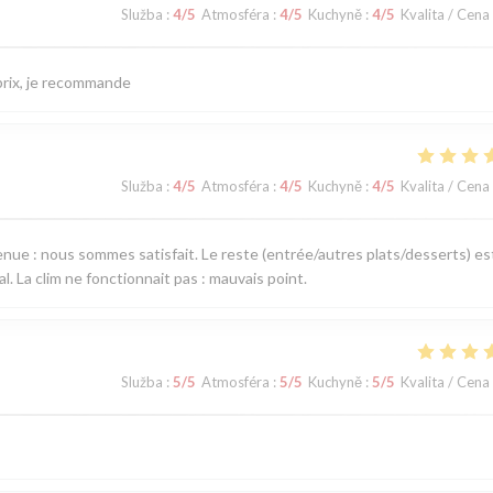
Služba
:
4
/5
Atmosféra
:
4
/5
Kuchyně
:
4
/5
Kvalita / Cena
/prix, je recommande
Služba
:
4
/5
Atmosféra
:
4
/5
Kuchyně
:
4
/5
Kvalita / Cena
venue : nous sommes satisfait. Le reste (entrée/autres plats/desserts) es
al. La clim ne fonctionnait pas : mauvais point.
Služba
:
5
/5
Atmosféra
:
5
/5
Kuchyně
:
5
/5
Kvalita / Cena