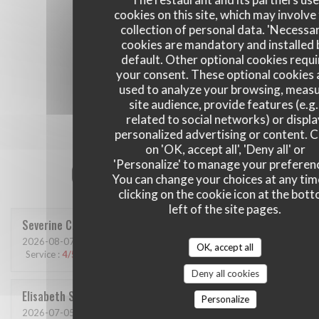
cookies on this site, which may involve
collection of personal data. 'Necessa
cookies are mandatory and installed 
default. Other optional cookies requi
your consent. These optional cookies 
used to analyze your browsing, meas
site audience, provide features (e.g.
related to social networks) or displ
personalized advertising or content. C
on 'OK, accept all', 'Deny all' or
Our customer ratings
'Personalize' to manage your preferen
You can change your choices at any tim
clicking on the cookie icon at the bot
left of the site pages.
Severine
C
2026-08-07
- 12:15 - Guests 6
OK, accept all
Service
:
4
/5
Ambiance
:
3
/5
Food
:
3
/5
Value
:
3
/5
Deny all cookies
Elisabeth
S
Personalize
2026-07-05
- 19:00 - Guests 2