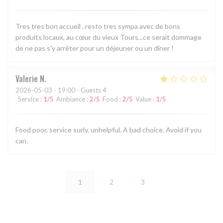
Tres tres bon accueil , resto tres sympa avec de bons
produits locaux, au cœur du vieux Tours...ce serait dommage
de ne pas s'y arrêter pour un déjeuner ou un dîner !
Valerie
N
2026-05-03
- 19:00 - Guests 4
Service
:
1
/5
Ambiance
:
2
/5
Food
:
2
/5
Value
:
1
/5
Food poor, service surly, unhelpful. A bad choice. Avoid if you
can.
1
2
3