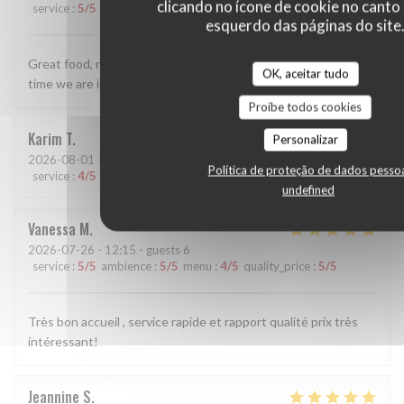
clicando no ícone de cookie no canto 
service
:
5
/5
ambience
:
5
/5
menu
:
5
/5
quality_price
:
5
/5
esquerdo das páginas do site
Great food, really lovely staff. Perfect for us - we visit every
OK, aceitar tudo
time we are in Tours now.
Proíbe todos cookies
Karim
T
Personalizar
2026-08-01
- 19:30 - guests 1
Política de proteção de dados pesso
service
:
4
/5
ambience
:
4
/5
menu
:
4
/5
quality_price
:
5
/5
undefined
Vanessa
M
2026-07-26
- 12:15 - guests 6
service
:
5
/5
ambience
:
5
/5
menu
:
4
/5
quality_price
:
5
/5
Très bon accueil , service rapide et rapport qualité prix très
intéressant!
Jeannine
S