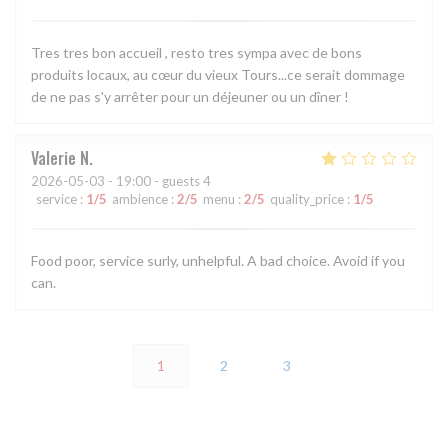
Tres tres bon accueil , resto tres sympa avec de bons
produits locaux, au cœur du vieux Tours...ce serait dommage
de ne pas s'y arrêter pour un déjeuner ou un dîner !
Valerie
N
2026-05-03
- 19:00 - guests 4
service
:
1
/5
ambience
:
2
/5
menu
:
2
/5
quality_price
:
1
/5
Food poor, service surly, unhelpful. A bad choice. Avoid if you
can.
1
2
3