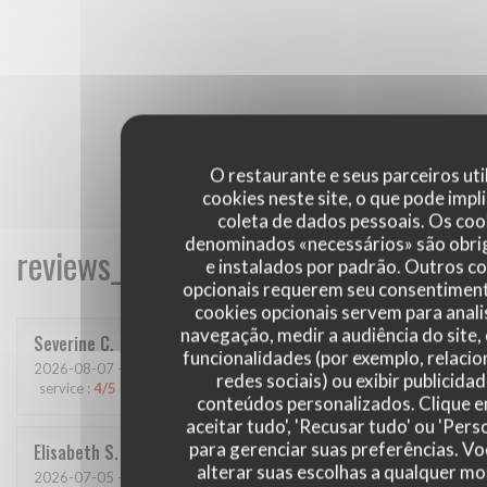
O restaurante e seus parceiros uti
cookies neste site, o que pode impli
coleta de dados pessoais. Os coo
denominados «necessários» são obri
reviews_from_our_clients_following_
e instalados por padrão. Outros c
opcionais requerem seu consentiment
cookies opcionais servem para anali
navegação, medir a audiência do site,
Severine
C
funcionalidades (por exemplo, relaci
2026-08-07
- 12:15 - guests 6
redes sociais) ou exibir publicida
service
:
4
/5
ambience
:
3
/5
menu
:
3
/5
quality_price
:
3
/5
conteúdos personalizados. Clique 
aceitar tudo', 'Recusar tudo' ou 'Pers
para gerenciar suas preferências. V
Elisabeth
S
alterar suas escolhas a qualquer 
2026-07-05
- 19:00 - guests 2