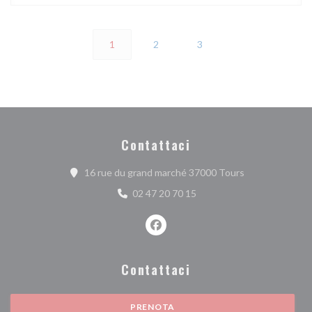
1
2
3
Contattaci
((apre una nuova
16 rue du grand marché 37000 Tours
02 47 20 70 15
Facebook ((apre una nuova finest
Contattaci
PRENOTA