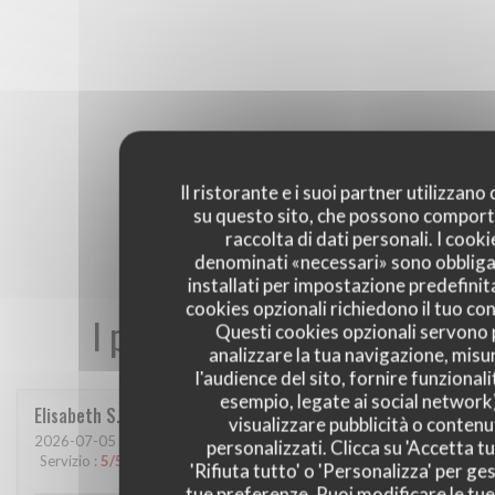
Il ristorante e i suoi partner utilizzano
su questo sito, che possono comport
raccolta di dati personali. I cooki
denominati «necessari» sono obbliga
installati per impostazione predefinita
cookies opzionali richiedono il tuo co
I pareri dei nostri clienti
Questi cookies opzionali servono 
analizzare la tua navigazione, misu
l'audience del sito, fornire funzionali
esempio, legate ai social network
Elisabeth
S
visualizzare pubblicità o contenu
2026-07-05
- 19:00 - Ospiti 2
personalizzati. Clicca su 'Accetta tu
Servizio
:
5
/5
Atmosfera
:
5
/5
Cucina
:
5
/5
Qualità / Prezzo
:
5
/5
'Rifiuta tutto' o 'Personalizza' per ges
tue preferenze. Puoi modificare le tue