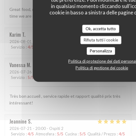
in qualsiasi momento cliccando sull'ic
Great food, really lovely staff. Perfect for us - we visit every
cookie in basso a sinistra delle pagine d
time we are in Tours now.
Ok, accetta tutto
Karim
T
Rifiuta tutti i cookie
2026-08-01
- 19:30 - Ospiti 1
Servizio
:
4
/5
Atmosfera
:
4
/5
Cucina
:
4
/5
Qualità / Prezzo
:
5
/5
Personalizza
Politica di protezione dei dati personal
Vanessa
M
Politica di gestione dei cookie
2026-07-26
- 12:15 - Ospiti 6
Servizio
:
5
/5
Atmosfera
:
5
/5
Cucina
:
4
/5
Qualità / Prezzo
:
5
/5
Très bon accueil , service rapide et rapport qualité prix très
intéressant!
Jeannine
S
2026-07-21
- 20:00 - Ospiti 2
Servizio
:
4
/5
Atmosfera
:
5
/5
Cucina
:
5
/5
Qualità / Prezzo
:
4
/5