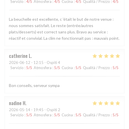
Servizio
:
4
/5
Atmosfera
:
4
/5
Cucina
:
4
/5
Qualità / Prezzo
:
4
/5
La beuchelle est excellente, c 'était le but de notre venue :
nous sommes satisfait. Le reste (entrée/autres
plats/desserts) est correct sans plus. Bravo au service :
réactif et convivial. La clim ne fonctionnait pas : mauvais point.
catherine
L
2026-06-12
- 12:15 - Ospiti 4
Servizio
:
5
/5
Atmosfera
:
5
/5
Cucina
:
5
/5
Qualità / Prezzo
:
5
/5
Bon conseils, serveur sympa
nadine
H
2026-05-14
- 19:45 - Ospiti 2
Servizio
:
5
/5
Atmosfera
:
5
/5
Cucina
:
5
/5
Qualità / Prezzo
:
5
/5