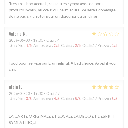
Tres tres bon accueil , resto tres sympa avec de bons
produits locaux, au cœur du vieux Tours...ce serait dommage
de ne pas s'y arrêter pour un déjeuner ou un dîner !
Valerie
N
2026-05-03
- 19:00 - Ospiti 4
Servizio
:
1
/5
Atmosfera
:
2
/5
Cucina
:
2
/5
Qualità / Prezzo
:
1
/5
Food poor, service surly, unhelpful. A bad choice. Avoid if you
can.
alain
P
2026-04-23
- 19:30 - Ospiti 7
Servizio
:
3
/5
Atmosfera
:
4
/5
Cucina
:
5
/5
Qualità / Prezzo
:
5
/5
LA CARTE ORIGINALE ET LOCALE LA DECO ET L ESPRIT
SYMPATHIQUE