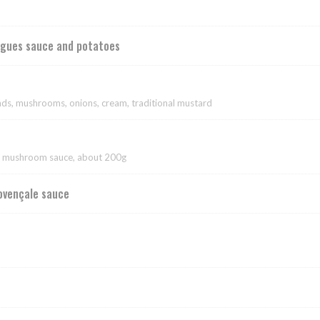
igues sauce and potatoes
ds, mushrooms, onions, cream, traditional mustard
ld mushroom sauce, about 200g
rovençale sauce