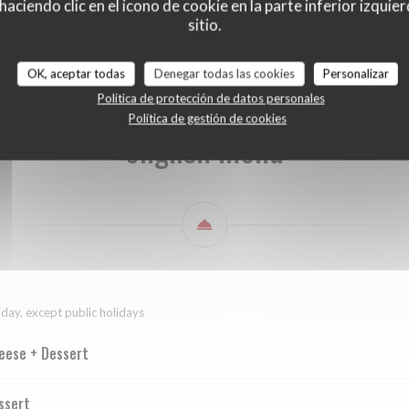
ciendo clic en el icono de cookie en la parte inferior izquier
english menu
Beverages
Wine list
sitio.
OK, aceptar todas
Denegar todas las cookies
Personalizar
Política de protección de datos personales
Política de gestión de cookies
english menu
iday, except public holidays
eese + Dessert
ssert