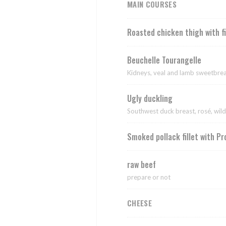
MAIN COURSES
Roasted chicken thigh with f
Beuchelle Tourangelle
Kidneys, veal and lamb sweetbrea
Ugly duckling
Southwest duck breast, rosé, wi
Smoked pollack fillet with P
raw beef
prepare or not
CHEESE