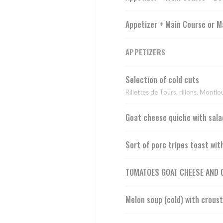
Appetizer + Main Course or M
APPETIZERS
Selection of cold cuts
Rillettes de Tours, rillons, Montl
Goat cheese quiche with sala
Sort of porc tripes toast wit
TOMATOES GOAT CHEESE AND G
Melon soup (cold) with crous