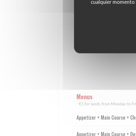
cualquier momento ha
Menus
- €5 for lunch, from Monday to Fr
Appetizer + Main Course + Ch
Appetizer + Main Course + De