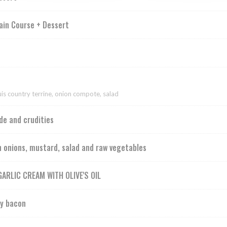
ain Course + Dessert
ouis country terrine, onion compote, salad
de and crudities
h onions, mustard, salad and raw vegetables
ARLIC CREAM WITH OLIVE'S OIL
ty bacon